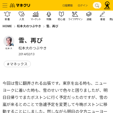
口座開設
ログイン
新着
人気
マーケット
特集
初心者
ライフデザイン
連載
著者
商
HOME
松本大のつぶやき
雪、再び
雪、再び
松本大のつぶやき
松本 大
2014/02/13
マネックス
今回は雪に翻弄される出張です。東京を出る時も、ニュー
ヨークに着いた時も、雪のせいで色々と困りましたが、明
日日帰りでまたボストンに行く予定だったのですが、雪の
嵐が来るとのことで急遽予定を変更して今晩ボストンに移
動することにしました。然しながら明日の夕方ニューヨー