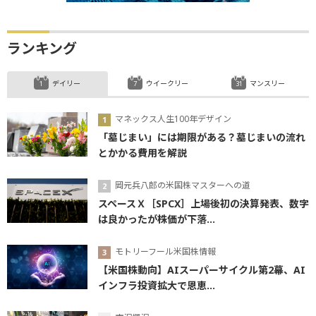
ランキング
デイリー
ウイークリー
マンスリー
マネックス人生100年デザイン
「墓じまい」には期限がある？墓じまいの流れ
とかかる費用を解説
岡元兵八郎の米国株マスターへの道
スペースＸ［SPCX］上場後初の決算発表、数字
は良かったが株価が下落...
モトリーフール米国株情報
【米国株動向】AIスーパーサイクル第2幕、AI
インフラ投資拡大で恩恵...