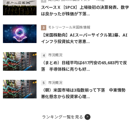
スペースＸ［SPCX］上場後初の決算発表、数字
は良かったが株価が下落...
モトリーフール米国株情報
【米国株動向】AIスーパーサイクル第2幕、AI
インフラ投資拡大で恩恵...
市況概況
（まとめ）日経平均は617円安の65,683円で反
落 半導体株に売りも好...
市況概況
（朝）米国市場は3指数揃って下落 中東情勢
悪化懸念から投資家心理...
ランキング一覧を見る