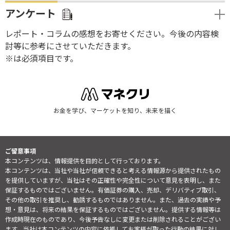
アンケート
レポート・コラムの感想をお寄せください。今後の内容検
討等に参考にさせていただきます。
※は必須項目です。
お金を学び、マーケットを知り、未来を描く
ご留意事項
本コンテンツは、情報提供を目的として行っております。
本コンテンツは、当社や当社が信頼できると考える情報源から提供されたもの
を提供していますが、当社はその正確性や完全性について意見を表明し、また
保証するものではございません。有価証券の購入、売却、デリバティブ取引、
その他の取引を推奨し、勧誘するものではありません。また、過去の実績や予
想・意見は、将来の結果を保証するものではございません。提供する情報等は
作成時現在のものであり、今後予告なしに変更または削除されることがござい
ます。当社は本コンテンツの内容に依拠してお客様が取った行動の結果に対し