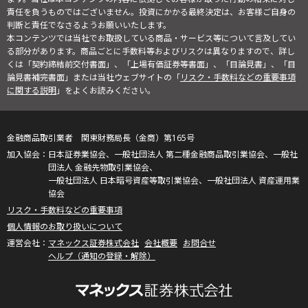
責任を負うものではございません。投資にかかる最終決定は、お客様ご自身の
判断と責任でなさるようお願いいたします。
本コンテンツでは当社でお取扱している商品・サービス等について言及してい
る部分があります。商品ごとに手数料等およびリスクは異なりますので、詳し
くは「契約締結前交付書面」、「上場有価証券等書面」、「目論見書」、「目
論見書補完書面」または当社ウェブサイトの「
リスク・手数料などの重要事項
に関する説明
」をよくお読みください。
金融商品取引業者 関東財務局長（金商）第165号
日本証券業協会、一般社団法人 第二種金融商品取引業協会、一般社
団法人 金融先物取引業協会、
一般社団法人 日本暗号資産等取引業協会、一般社団法人 資産運用業
協会
リスク・手数料などの重要事項
個人情報のお取り扱いについて
マネックス証券株式会社
会社概要
お問合せ
ヘルプ（通知の登録・解除）