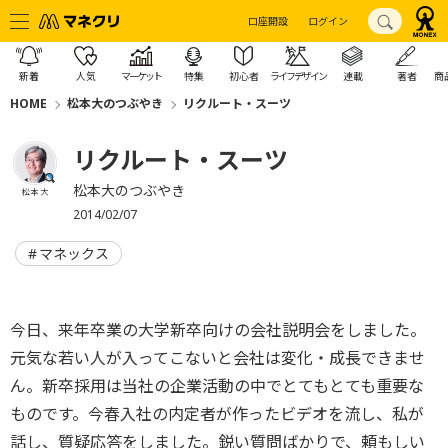
口座開設
ログイン
新着
人気
マーケット
特集
初心者
ライフデザイン
連載
著者
商
HOME
松本大のつぶやき
リクルート・スーツ
リクルート・スーツ
松本大のつぶやき
松本 大
2014/02/07
マネックス
今日、来年卒業の大学新卒向けの会社説明会をしました。
元気な若い人が入ってこないと会社は変化・成長できませ
ん。新卒採用は当社の企業活動の中でとてもとても重要な
ものです。今春入社の内定者が作ったビデオを流し、私が
話し、質疑応答をしました。鋭い質問ばかりで、頼もしい