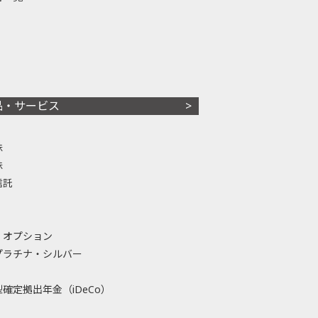
品・サービス
株
株
信託
・オプション
プラチナ・シルバー
確定拠出年金（iDeCo）