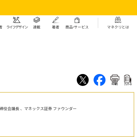
者
ライフデザイン
連載
著者
商
品・
サービス
マネクリとは
印刷
ｱﾝｹｰﾄ
締役会議長 、マネックス証券 ファウンダー