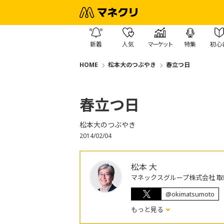
新着
人気
マーケット
特集
初心
HOME
松本大のつぶやき
春立つ日
春立つ日
松本大のつぶやき
2014/02/04
松本 大
マネックスグループ株式会社 取
@okimatsumoto
もっと見る