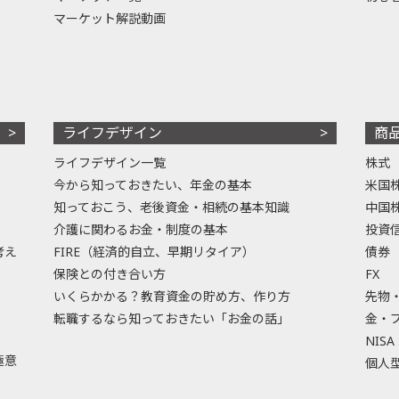
マーケット解説動画
ライフデザイン
商
ライフデザイン一覧
株式
今から知っておきたい、年金の基本
米国
知っておこう、老後資金・相続の基本知識
中国
介護に関わるお金・制度の基本
投資
考え
FIRE（経済的自立、早期リタイア）
債券
保険との付き合い方
FX
いくらかかる？教育資金の貯め方、作り方
先物
転職するなら知っておきたい「お金の話」
金・
NISA
極意
個人型