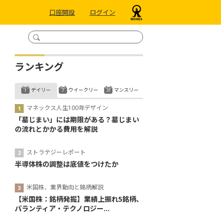
口座開設
ログイン
ランキング
デイリー
ウイークリー
マンスリー
マネックス人生100年デザイン
「墓じまい」には期限がある？墓じまい
の流れとかかる費用を解説
ストラテジーレポート
半導体株の調整は底値をつけたか
米国株、業界動向と銘柄解説
【米国株：銘柄発掘】業績上振れ5銘柄、
パランティア・テクノロジー...