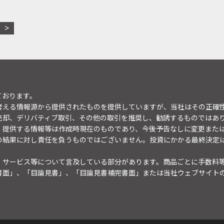
ております。
考える情報源から提供されたものを提供していますが、当社はその正確
売却、デリバティブ取引、その他の取引を推奨し、勧誘するものではあ
。提供する情報等は作成時現在のものであり、今後予告なしに変更また
の結果に対し責任を負うものではございません。投資にかかる最終決定
・サービス等について言及している部分があります。商品ごとに手数料
書面」、「目論見書」、「目論見書補完書面」または当社ウェブサイト