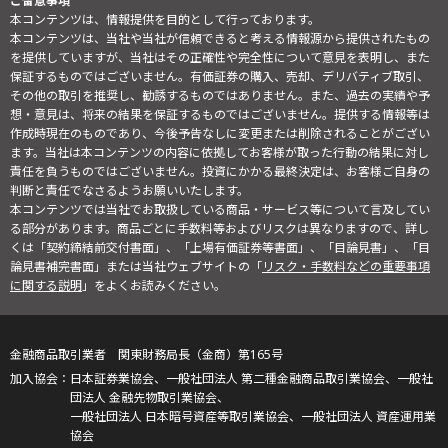
ご留意事項
本コンテンツは、情報提供を目的として行っております。
本コンテンツは、当社や当社が信頼できると考える情報源から提供されたもの
を提供していますが、当社はその正確性や完全性について意見を表明し、また
保証するものではございません。有価証券の購入、売却、デリバティブ取引、
その他の取引を推奨し、勧誘するものではありません。また、過去の実績や予
想・意見は、将来の結果を保証するものではございません。提供する情報等は
作成時現在のものであり、今後予告なしに変更または削除されることがござい
ます。当社は本コンテンツの内容に依拠してお客様が取った行動の結果に対し
責任を負うものではございません。投資にかかる最終決定は、お客様ご自身の
判断と責任でなさるようお願いいたします。
本コンテンツでは当社でお取扱している商品・サービス等について言及してい
る部分があります。商品ごとに手数料等およびリスクは異なりますので、詳し
くは「契約締結前交付書面」、「上場有価証券等書面」、「目論見書」、「目
論見書補完書面」または当社ウェブサイトの「
リスク・手数料などの重要事項
に関する説明
」をよくお読みください。
金融商品取引業者 関東財務局長（金商）第165号
日本証券業協会、一般社団法人 第二種金融商品取引業協会、一般社
団法人 金融先物取引業協会、
一般社団法人 日本暗号資産等取引業協会、一般社団法人 資産運用業
協会