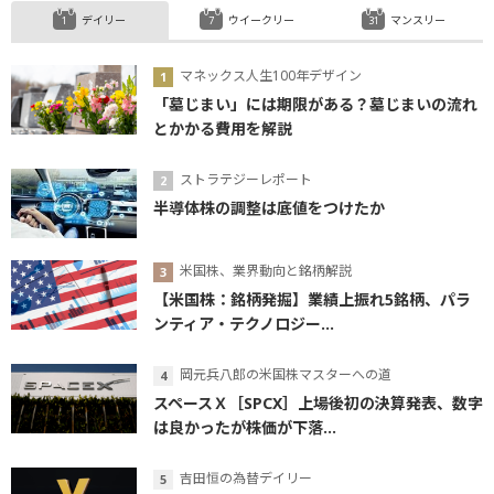
デイリー
ウイークリー
マンスリー
マネックス人生100年デザイン
「墓じまい」には期限がある？墓じまいの流れ
とかかる費用を解説
ストラテジーレポート
半導体株の調整は底値をつけたか
米国株、業界動向と銘柄解説
【米国株：銘柄発掘】業績上振れ5銘柄、パラ
ンティア・テクノロジー...
岡元兵八郎の米国株マスターへの道
スペースＸ［SPCX］上場後初の決算発表、数字
は良かったが株価が下落...
吉田恒の為替デイリー