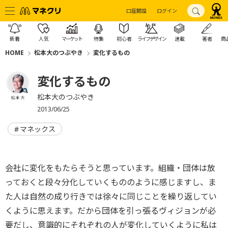
口座開設
ログイン
新着
人気
マーケット
特集
初心者
ライフデザイン
連載
著者
商
HOME
松本大のつぶやき
変化するもの
変化するもの
松本大のつぶやき
松本 大
2013/06/25
マネックス
会社に変化をもたらそうと思っています。組織・団体は放
っておくと段々分化していくもののように感じますし、ま
た人は自然の成り行きでは徐々に同じことを繰り返してい
くように思えます。だから団体を引っ張るヴィジョンが必
要だし、意識的にそれぞれの人が変化していくように私は