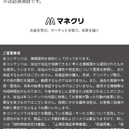
※は必須項目です。
お金を学び、マーケットを知り、未来を描く
ご留意事項
本コンテンツは、情報提供を目的として行っております。
本コンテンツは、当社や当社が信頼できると考える情報源から提供されたもの
を提供していますが、当社はその正確性や完全性について意見を表明し、また
保証するものではございません。有価証券の購入、売却、デリバティブ取引、
その他の取引を推奨し、勧誘するものではありません。また、過去の実績や予
想・意見は、将来の結果を保証するものではございません。提供する情報等は
作成時現在のものであり、今後予告なしに変更または削除されることがござい
ます。当社は本コンテンツの内容に依拠してお客様が取った行動の結果に対し
責任を負うものではございません。投資にかかる最終決定は、お客様ご自身の
判断と責任でなさるようお願いいたします。
本コンテンツでは当社でお取扱している商品・サービス等について言及してい
る部分があります。商品ごとに手数料等およびリスクは異なりますので、詳し
くは「契約締結前交付書面」、「上場有価証券等書面」、「目論見書」、「目