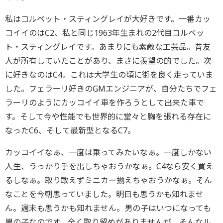
私はコルベット・スティングレイが大好きです。一番カッ
コイイのはC2、私と同じ1963年生まれの2代目コルベッ
ト・スティングレイです。あまりにも素敵な工芸品。昔友
人が所有していたことがあり、まさに羨望の的でした。次
に好きなのはC4。これは大学生の頃に街を良く走っていま
した。フェラーリ好きのGMエンジニアが、自分たちでフェ
ラーリのようにカッコイイ車を作ろうとして出来た車で
す。そして今や性能でも世界的に堂々と胸を張れる存在に
なったC6、そして最新型となるC7。
カッコイイなぁ、一度は乗ってみたいなぁ。一度しかない
人生、うっかり手を出しちゃおうかなぁ。C4なら安く買え
るしなぁ。取り敢えずミニカー揃えちゃおうかなぁ。そん
なことを今朝思っていました。明日も思うかも知れませ
ん。週末も思うかも知れません。男の子はいつになっても
男の子なのです。全く取り留めがありませんが、そんなル