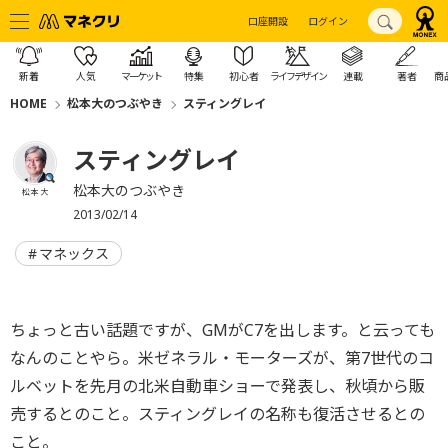
口座開設
ログイン
新着
人気
マーケット
特集
初心者
ライフデザイン
連載
著者
商
HOME
松本大のつぶやき
スティングレイ
スティングレイ
松本大のつぶやき
松本 大
2013/02/14
マネックス
ちょっと古い話題ですが、GMがC7を出します。と云っても
なんのことやら。米ゼネラル・モーターズが、第7世代のコ
ルベットを先月の北米自動車ショーで発表し、秋頃から販
売するとのこと。スティングレイの名称も復活させるとの
こと。