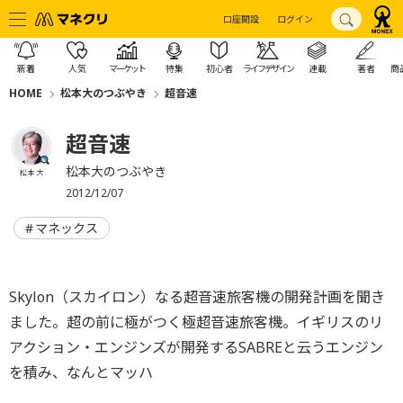
口座開設
ログイン
新着
人気
マーケット
特集
初心者
ライフデザイン
連載
著者
商
HOME
松本大のつぶやき
超音速
超音速
松本大のつぶやき
松本 大
2012/12/07
マネックス
Skylon（スカイロン）なる超音速旅客機の開発計画を聞き
ました。超の前に極がつく極超音速旅客機。イギリスのリ
アクション・エンジンズが開発するSABREと云うエンジン
を積み、なんとマッハ