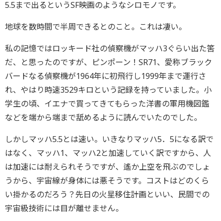
5.5まで出るというSF映画のようなシロモノです。
地球を数時間で半周できるとのこと。これは凄い。
私の記憶ではロッキード社の偵察機がマッハ3ぐらい出た筈
だ、と思ったのですが、ピンポーン！SR71、愛称ブラック
バードなる偵察機が1964年に初飛行し1999年まで運行さ
れ、やはり時速3529キロという記録を持っていました。小
学生の頃、イエナで買ってきてもらった洋書の軍用機図鑑
などを端から端まで舐めるように読んでいたのでした。
しかしマッハ5.5とは速い。いきなりマッハ5．5になる訳で
はなく、マッハ1、マッハ2と加速していく訳ですから、人
は加速には耐えられそうですが、遙か上空を飛ぶのでしょ
うから、宇宙線が身体には悪そうです。コストはどのくら
い掛かるのだろう？先日の火星移住計画といい、民間での
宇宙級技術には目が離せません。