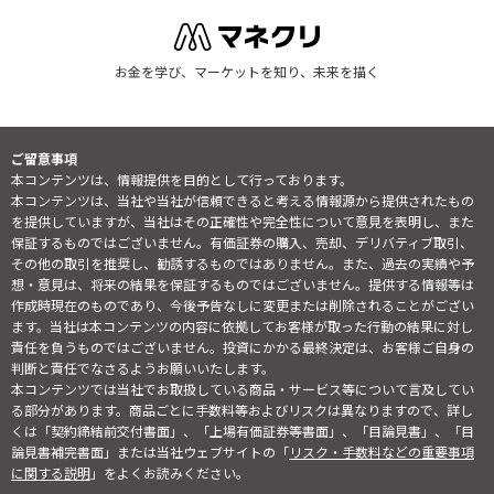
お金を学び、マーケットを知り、未来を描く
ご留意事項
本コンテンツは、情報提供を目的として行っております。
本コンテンツは、当社や当社が信頼できると考える情報源から提供されたもの
を提供していますが、当社はその正確性や完全性について意見を表明し、また
保証するものではございません。有価証券の購入、売却、デリバティブ取引、
その他の取引を推奨し、勧誘するものではありません。また、過去の実績や予
想・意見は、将来の結果を保証するものではございません。提供する情報等は
作成時現在のものであり、今後予告なしに変更または削除されることがござい
ます。当社は本コンテンツの内容に依拠してお客様が取った行動の結果に対し
責任を負うものではございません。投資にかかる最終決定は、お客様ご自身の
判断と責任でなさるようお願いいたします。
本コンテンツでは当社でお取扱している商品・サービス等について言及してい
る部分があります。商品ごとに手数料等およびリスクは異なりますので、詳し
くは「契約締結前交付書面」、「上場有価証券等書面」、「目論見書」、「目
論見書補完書面」または当社ウェブサイトの「
リスク・手数料などの重要事項
に関する説明
」をよくお読みください。