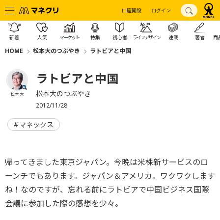
口座開設
ログイン
新着
人気
マーケット
特集
初心者
ライフデザイン
連載
著者
商
HOME
松本大のつぶやき
ラトビアと中国
ラトビアと中国
松本大のつぶやき
松本 大
2012/11/28
マネックス
帰ってきました東京ジャパン。今晩は米株新サービスのロ
ーンチでもあります。ジャパン＆アメリカ。ワクワクします
ね！なのですが、忘れる前にラトビアで中国ビジネス国際
会議に参加した際の感想を少々。