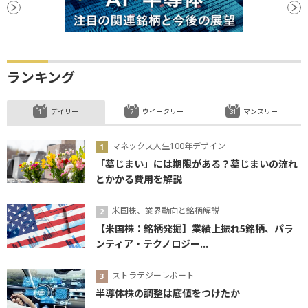
ランキング
デイリー
ウイークリー
マンスリー
マネックス人生100年デザイン
「墓じまい」には期限がある？墓じまいの流れ
とかかる費用を解説
米国株、業界動向と銘柄解説
【米国株：銘柄発掘】業績上振れ5銘柄、パラ
ンティア・テクノロジー...
ストラテジーレポート
半導体株の調整は底値をつけたか