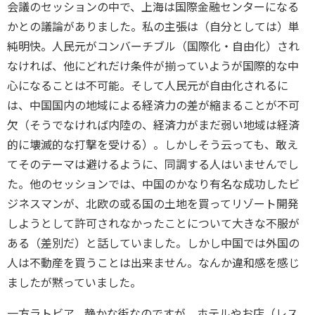
会議のセッションの中で、上海は国際金融センターになる
かとの議論がありました。私の主張は（自分としては）単
純明快。人民元がコンバーチブル（国際化・自由化）され
なければ、他にどれだけ条件が揃っていようが国際的な中
心になることは不可能。そして人民元が自由化されるに
は、中国国内の地域による経済力の差が縮まることが不可
欠（そうでなければ内陸の、経済力がまだ弱い地域は経済
的に壊滅的な打撃を受ける）。しかしそう云っても、敢え
てそのテーマは避けるように、同調する人はいませんでし
た。他のセッションでは、中国のかなり有名な成功したビ
ジネスマンが、北欧の或る国の土地を買ってリゾート開発
しようとして許可されなかったことについて大きな不服が
ある（差別だ）と話していました。しかし中国では外国の
人は不動産を買うことは出来ません。なんか違和感を感じ
ましたが黙っていました。
一方ラトビア。静かな街なのですが、ホテルやお店（レス