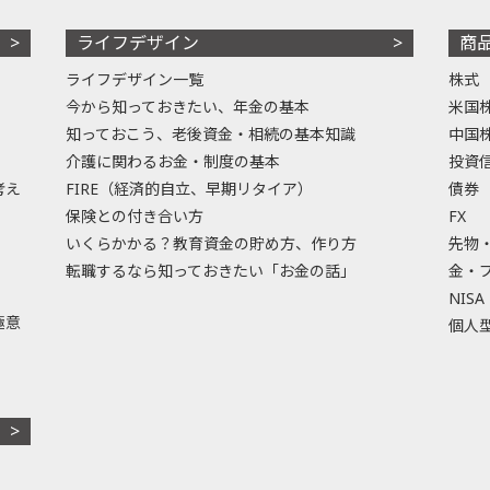
ライフデザイン
商
ライフデザイン一覧
株式
今から知っておきたい、年金の基本
米国
知っておこう、老後資金・相続の基本知識
中国
介護に関わるお金・制度の基本
投資
考え
FIRE（経済的自立、早期リタイア）
債券
保険との付き合い方
FX
いくらかかる？教育資金の貯め方、作り方
先物
転職するなら知っておきたい「お金の話」
金・
NISA
極意
個人型