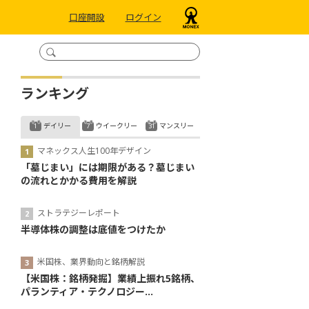
口座開設
ログイン
ランキング
デイリー
ウイークリー
マンスリー
マネックス人生100年デザイン
「墓じまい」には期限がある？墓じまい
の流れとかかる費用を解説
ストラテジーレポート
半導体株の調整は底値をつけたか
米国株、業界動向と銘柄解説
【米国株：銘柄発掘】業績上振れ5銘柄、
パランティア・テクノロジー...