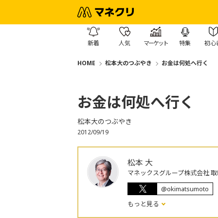
新着
人気
マーケット
特集
初心
HOME
松本大のつぶやき
お金は何処へ行く
お金は何処へ行く
松本大のつぶやき
2012/09/19
松本 大
マネックスグループ株式会社 取
@okimatsumoto
もっと見る