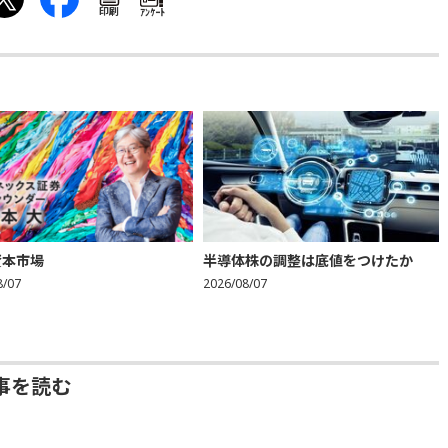
印刷
ｱﾝｹｰﾄ
資本市場
半導体株の調整は底値をつけたか
8/07
2026/08/07
事を読む