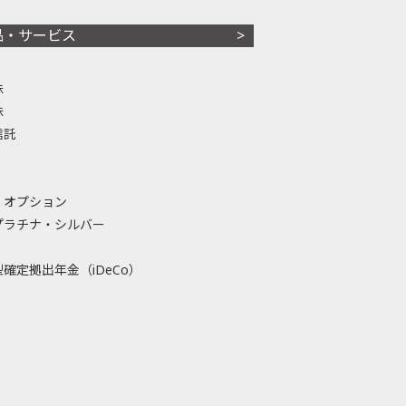
品・サービス
株
株
信託
・オプション
プラチナ・シルバー
確定拠出年金（iDeCo）