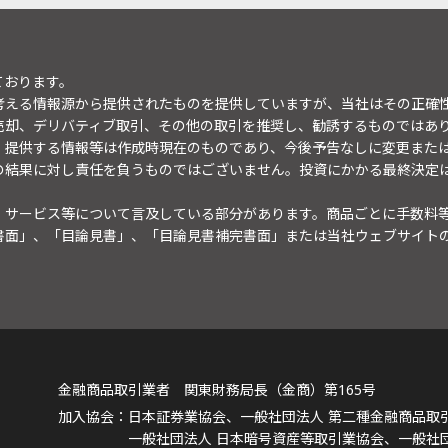
ております。
考える情報源から提供されたものを提供していますが、当社はその正確
売却、デリバティブ取引、その他の取引を推奨し、勧誘するものではあ
。提供する情報等は作成時現在のものであり、今後予告なしに変更また
の結果に対し責任を負うものではございません。投資にかかる最終決定
・サービス等について言及している部分があります。商品ごとに手数料
書面」、「目論見書」、「目論見書補完書面」または当社ウェブサイト
金融商品取引業者 関東財務局長（金商）第165号
日本証券業協会、一般社団法人 第二種金融商品取
一般社団法人 日本暗号資産等取引業協会、一般社