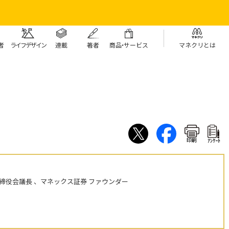
者
ライフデザイン
連載
著者
商
品・
サービス
マネクリとは
印刷
ｱﾝｹｰﾄ
締役会議長 、マネックス証券 ファウンダー