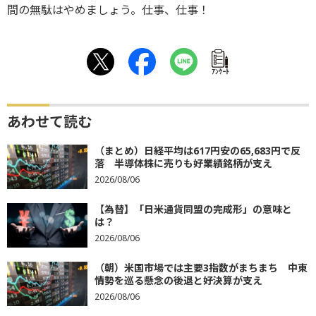
間の無駄はやめましょう。仕事、仕事！
ｱﾝｹｰﾄ
あわせて読む
（まとめ）日経平均は617円安の65,683円で反
落 半導体株に売りも好業績銘柄が支え
2026/08/06
【為替】「日米通貨同盟の完成形」の意味と
は？
2026/08/06
（朝）米国市場では主要3指数がまちまち 中東
情勢を巡る懸念の後退と好決算が支え
2026/08/06