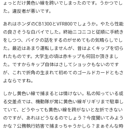
ょっとだけ黄色い線を跨いでしまったのです。うかつでし
た。違反者が悪いです。
あれはホンダのCB1300とVFR800でしょうか。やたら性能
の良さそうな白バイでした。終始ニコニコと従順に手続き
をしつつ、バイクの話をするのがせめてもの気晴らしでし
た。最近はあまり運転しませんが、昔はよくキップを切ら
れたものです。大学生の頃は赤キップも何回か頂きまし
た。ですからキップ自体はさしてショックもないのです
が、これで折角の生まれて初めてのゴールドカードともさ
よならですね。
しかし黄色い線で捕まるとは情けない。私の知っている或
る交差点では、機動隊が常に黄色い線ギリギリまで駐車し
ていて、どうやっても黄色い線を跨がないと左折できない
のですが、あれはどうなるのでしょう？今度聞いてみよう
かな？公務執行妨害で捕まっちゃうかしら？まぁそんな時