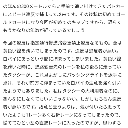
のほんの300メートルぐらい手前で追い掛けてきたパトカー
にスピード違反で捕まって以来です。その後私は初めてゴー
ルドカードになり今回が初めてのキップですから、恐らく
もうかなりの年数が経っているでしょう。
今回の違反は指定通行帯進路変更禁止違反なるもの。要は
黄色い線を跨いでしまったのです。違反は違反者が悪い。
白バイにあっという間に捕まってしまいました。黄色い線
を跨いだ時に、進路変更先のレーンを私の後ろに走ってい
たタクシーが、これ見よがしにパッシングライトを派手に
点け、それが前方に停まっていた白バイの注意を強く引い
たようでもありました。私はタクシーの大利用者なのに、
あんなにしなくてもいいじゃないか。しかしもちろん違反
者が悪いのです。故意と云うよりは、気が付いたら思って
いたよりも1レーン多く右折レーンになってしまったので、
慌ててひとつ左の直進レーンに入ったのですが、思わずち