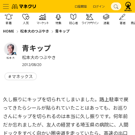
口座開設
ログイン
新着
人気
マーケット
特集
初心者
ライフデザイン
連載
著者
商
HOME
松本大のつぶやき
青キップ
青キップ
松本大のつぶやき
松本 大
2012/08/20
マネックス
久し振りにキップを切られてしまいました。路上駐車で戻
ってきたらシールが貼られていたことはあっても、お巡り
さんにキップを切られるのは本当に久し振りです。何年前
だか忘れましたが、友人の経営する埼玉県の病院に、人間
ドックをすべく向かい圏央道を走っていたら、高速の出口