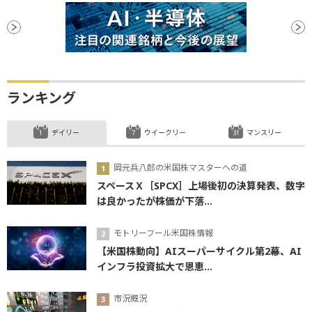
ランキング
デイリー
ウイークリー
マンスリー
岡元兵八郎の米国株マスターへの道
スペースＸ［SPCX］上場後初の決算発表、数字
は良かったが株価が下落...
モトリーフール米国株情報
【米国株動向】AIスーパーサイクル第2幕、AI
インフラ投資拡大で恩恵...
市況概況