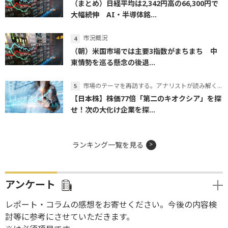
（まとめ）日経平均は2,342円高の66,300円で
大幅続伸 AI・半導体銘...
市況概況
（朝）米国市場では主要3指数がまちまち 中
東情勢を巡る懸念の後退...
市場のテーマを再訪する。アナリストが読み解くテーマの本質
【日本株】株価77倍「第二のキオクシア」を探
せ！次の大化け企業を探...
ランキング一覧を見る
アンケート
レポート・コラムの感想をお寄せください。今後の内容検
討等に参考にさせていただきます。