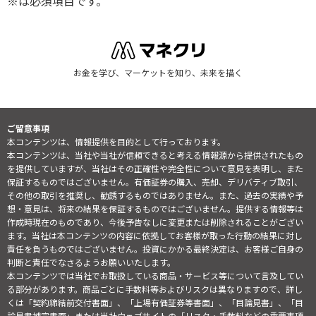
※は必須項目です。
お金を学び、マーケットを知り、未来を描く
ご留意事項
本コンテンツは、情報提供を目的として行っております。
本コンテンツは、当社や当社が信頼できると考える情報源から提供されたもの
を提供していますが、当社はその正確性や完全性について意見を表明し、また
保証するものではございません。有価証券の購入、売却、デリバティブ取引、
その他の取引を推奨し、勧誘するものではありません。また、過去の実績や予
想・意見は、将来の結果を保証するものではございません。提供する情報等は
作成時現在のものであり、今後予告なしに変更または削除されることがござい
ます。当社は本コンテンツの内容に依拠してお客様が取った行動の結果に対し
責任を負うものではございません。投資にかかる最終決定は、お客様ご自身の
判断と責任でなさるようお願いいたします。
本コンテンツでは当社でお取扱している商品・サービス等について言及してい
る部分があります。商品ごとに手数料等およびリスクは異なりますので、詳し
くは「契約締結前交付書面」、「上場有価証券等書面」、「目論見書」、「目