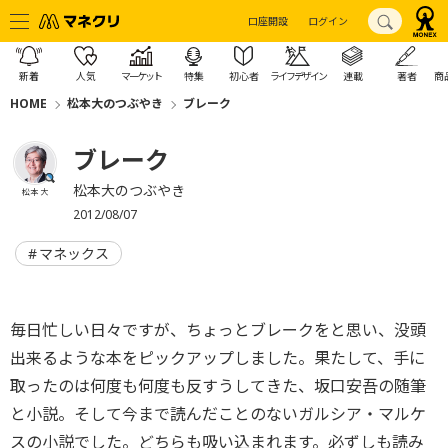
口座開設
ログイン
新着
人気
マーケット
特集
初心者
ライフデザイン
連載
著者
商
HOME
松本大のつぶやき
ブレーク
ブレーク
松本大のつぶやき
松本 大
2012/08/07
マネックス
毎日忙しい日々ですが、ちょっとブレークをと思い、没頭
出来るような本をピックアップしました。果たして、手に
取ったのは何度も何度も反すうしてきた、坂口安吾の随筆
と小説。そして今まで読んだことのないガルシア・マルケ
スの小説でした。どちらも吸い込まれます。必ずしも読み