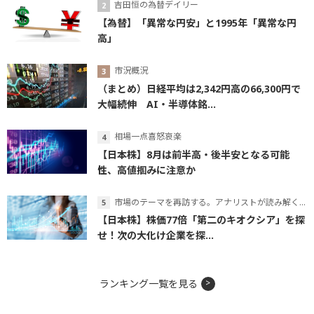
吉田恒の為替デイリー
【為替】「異常な円安」と1995年「異常な円
高」
市況概況
（まとめ）日経平均は2,342円高の66,300円で
大幅続伸 AI・半導体銘...
相場一点喜怒哀楽
【日本株】8月は前半高・後半安となる可能
性、高値掴みに注意か
市場のテーマを再訪する。アナリストが読み解くテーマの本質
【日本株】株価77倍「第二のキオクシア」を探
せ！次の大化け企業を探...
ランキング一覧を見る