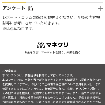
アンケート
レポート・コラムの感想をお寄せください。今後の内容検
討等に参考にさせていただきます。
※は必須項目です。
お金を学び、マーケットを知り、未来を描く
ご留意事項
本コンテンツは、情報提供を目的として行っております。
本コンテンツは、当社や当社が信頼できると考える情報源から提供されたもの
を提供していますが、当社はその正確性や完全性について意見を表明し、また
保証するものではございません。有価証券の購入、売却、デリバティブ取引、
その他の取引を推奨し、勧誘するものではありません。また、過去の実績や予
想・意見は、将来の結果を保証するものではございません。提供する情報等は
作成時現在のものであり、今後予告なしに変更または削除されることがござい