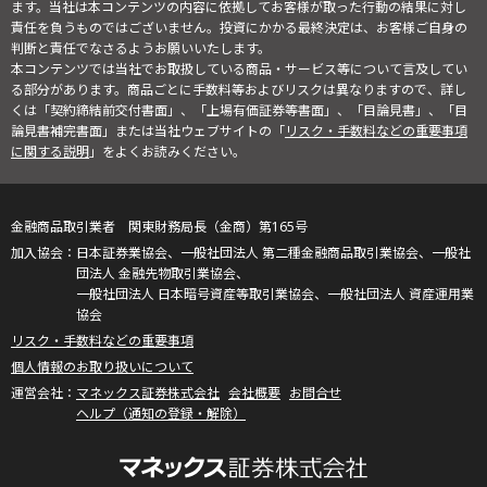
ます。当社は本コンテンツの内容に依拠してお客様が取った行動の結果に対し
責任を負うものではございません。投資にかかる最終決定は、お客様ご自身の
判断と責任でなさるようお願いいたします。
本コンテンツでは当社でお取扱している商品・サービス等について言及してい
る部分があります。商品ごとに手数料等およびリスクは異なりますので、詳し
くは「契約締結前交付書面」、「上場有価証券等書面」、「目論見書」、「目
論見書補完書面」または当社ウェブサイトの「
リスク・手数料などの重要事項
に関する説明
」をよくお読みください。
金融商品取引業者 関東財務局長（金商）第165号
日本証券業協会、一般社団法人 第二種金融商品取引業協会、一般社
団法人 金融先物取引業協会、
一般社団法人 日本暗号資産等取引業協会、一般社団法人 資産運用業
協会
リスク・手数料などの重要事項
個人情報のお取り扱いについて
マネックス証券株式会社
会社概要
お問合せ
ヘルプ（通知の登録・解除）