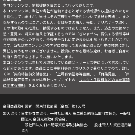
本コンテンツは、情報提供を目的として行っております。
本コンテンツは、当社や当社が信頼できると考える情報源から提供されたもの
を提供していますが、当社はその正確性や完全性について意見を表明し、また
保証するものではございません。有価証券の購入、売却、デリバティブ取引、
その他の取引を推奨し、勧誘するものではありません。また、過去の実績や予
想・意見は、将来の結果を保証するものではございません。提供する情報等は
作成時現在のものであり、今後予告なしに変更または削除されることがござい
ます。当社は本コンテンツの内容に依拠してお客様が取った行動の結果に対し
責任を負うものではございません。投資にかかる最終決定は、お客様ご自身の
判断と責任でなさるようお願いいたします。
本コンテンツでは当社でお取扱している商品・サービス等について言及してい
る部分があります。商品ごとに手数料等およびリスクは異なりますので、詳し
くは「契約締結前交付書面」、「上場有価証券等書面」、「目論見書」、「目
論見書補完書面」または当社ウェブサイトの「
リスク・手数料などの重要事項
に関する説明
」をよくお読みください。
金融商品取引業者 関東財務局長（金商）第165号
日本証券業協会、一般社団法人 第二種金融商品取引業協会、一般社
団法人 金融先物取引業協会、
一般社団法人 日本暗号資産等取引業協会、一般社団法人 資産運用業
協会