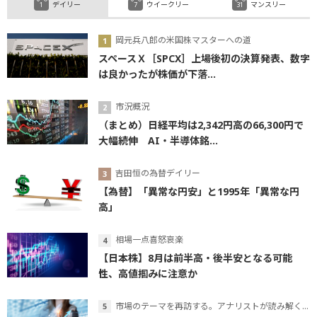
デイリー
ウイークリー
マンスリー
岡元兵八郎の米国株マスターへの道
スペースＸ［SPCX］上場後初の決算発表、数字
は良かったが株価が下落...
市況概況
（まとめ）日経平均は2,342円高の66,300円で
大幅続伸 AI・半導体銘...
吉田恒の為替デイリー
【為替】「異常な円安」と1995年「異常な円
高」
相場一点喜怒哀楽
【日本株】8月は前半高・後半安となる可能
性、高値掴みに注意か
市場のテーマを再訪する。アナリストが読み解くテーマの本質