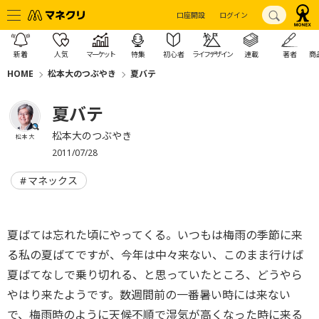
口座開設
ログイン
新着
人気
マーケット
特集
初心者
ライフデザイン
連載
著者
商
HOME
松本大のつぶやき
夏バテ
夏バテ
松本大のつぶやき
松本 大
2011/07/28
マネックス
夏ばては忘れた頃にやってくる。いつもは梅雨の季節に来
る私の夏ばてですが、今年は中々来ない、このまま行けば
夏ばてなしで乗り切れる、と思っていたところ、どうやら
やはり来たようです。数週間前の一番暑い時には来ない
で、梅雨時のように天候不順で湿気が高くなった時に来る