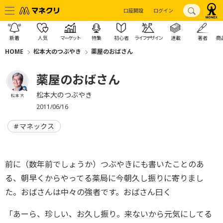
口座開設
ログイン
新着
人気
マーケット
特集
初心者
ライフデザイン
連載
著者
商
HOME
松本大のつぶやき
薬屋のおばさん
薬屋のおばさん
松本大のつぶやき
松本 大
2011/06/16
マネックス
前に（数年前でしょうか）つぶやきにも書いたことのあ
る、朝早くからやってる薬局に今朝久し振りに寄りまし
た。おばさんは中々の強者です。おばさん曰く
「あーら、珍しい、お久し振り。来ないから元気にしてる