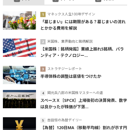
マネックス人生100年デザイン
「墓じまい」には期限がある？墓じまいの流れ
とかかる費用を解説
米国株、業界動向と銘柄解説
【米国株：銘柄発掘】業績上振れ5銘柄、パラ
ンティア・テクノロジー...
ストラテジーレポート
半導体株の調整は底値をつけたか
岡元兵八郎の米国株マスターへの道
スペースＸ［SPCX］上場後初の決算発表、数字
は良かったが株価が下落...
吉田恒の為替デイリー
【為替】120日MA（移動平均線）割れが示す円