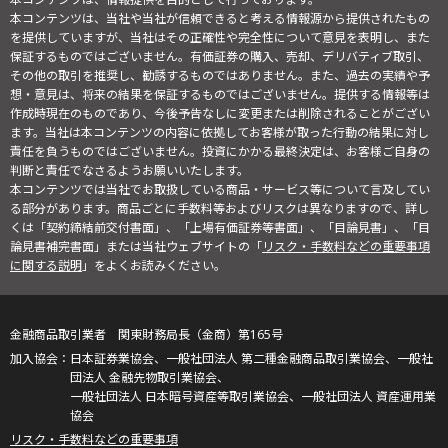
本コンテンツは、当社や当社が信頼できると考える情報源から提供されたもの
を提供していますが、当社はその正確性や完全性について意見を表明し、また
保証するものではございません。有価証券の購入、売却、デリバティブ取引、
その他の取引を推奨し、勧誘するものではありません。また、過去の実績や予
想・意見は、将来の結果を保証するものではございません。提供する情報等は
作成時現在のものであり、今後予告なしに変更または削除されることがござい
ます。当社は本コンテンツの内容に依拠してお客様が取った行動の結果に対し
責任を負うものではございません。投資にかかる最終決定は、お客様ご自身の
判断と責任でなさるようお願いいたします。
本コンテンツでは当社でお取扱している商品・サービス等について言及してい
る部分があります。商品ごとに手数料等およびリスクは異なりますので、詳し
くは「契約締結前交付書面」、「上場有価証券等書面」、「目論見書」、「目
論見書補完書面」または当社ウェブサイトの「
リスク・手数料などの重要事項
に関する説明
」をよくお読みください。
金融商品取引業者 関東財務局長（金商）第165号
日本証券業協会、一般社団法人 第二種金融商品取引業協会、一般社
団法人 金融先物取引業協会、
一般社団法人 日本暗号資産等取引業協会、一般社団法人 資産運用業
協会
リスク・手数料などの重要事項