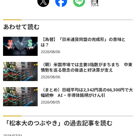
ｱﾝｹｰﾄ
あわせて読む
【為替】「日米通貨同盟の完成形」の意味と
は？
2026/08/06
（朝）米国市場では主要3指数がまちまち 中東
情勢を巡る懸念の後退と好決算が支え
2026/08/06
（まとめ）日経平均は2,342円高の66,300円で大
幅続伸 AI・半導体銘柄がけん引
2026/08/05
「松本大のつぶやき」の過去記事を読む
2026/07/31