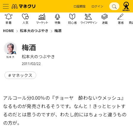
口座開設
ログイン
新着
人気
マーケット
特集
初心者
ライフデザイン
連載
著者
商
HOME
松本大のつぶやき
梅酒
梅酒
松本大のつぶやき
松本 大
2011/02/22
マネックス
アルコール分0.00％の『チョーヤ 酔わないウメッシュ』
なるものが発売されるそうです。なんと！きっとヒットす
るのだとは思うのですが、わたし的にはちょっと違うもの
の方が。