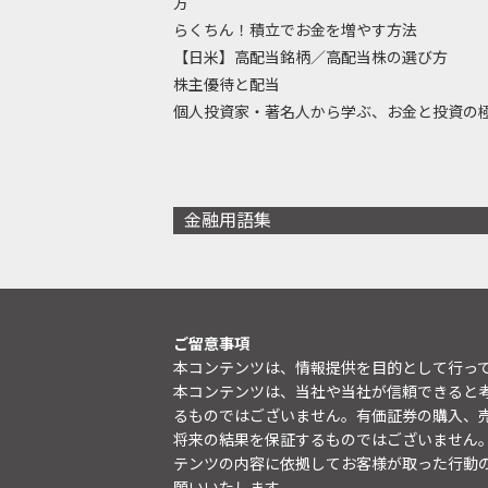
方
らくちん！積立でお金を増やす方法
【日米】高配当銘柄／高配当株の選び方
株主優待と配当
個人投資家・著名人から学ぶ、お金と投資の
金融用語集
ご留意事項
本コンテンツは、情報提供を目的として行っ
本コンテンツは、当社や当社が信頼できると
るものではございません。有価証券の購入、
将来の結果を保証するものではございません
テンツの内容に依拠してお客様が取った行動
願いいたします。