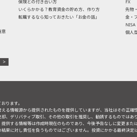
保険との付き合い方
FX
いくらかかる？教育資金の貯め方、作り方
先物
転職するなら知っておきたい「お金の話」
金・
NISA
極意
個人型
ております。
考える情報源から提供されたものを提供していますが、当社はその正確
売却、デリバティブ取引、その他の取引を推奨し、勧誘するものではあ
。提供する情報等は作成時現在のものであり、今後予告なしに変更また
の結果に対し責任を負うものではございません。投資にかかる最終決定