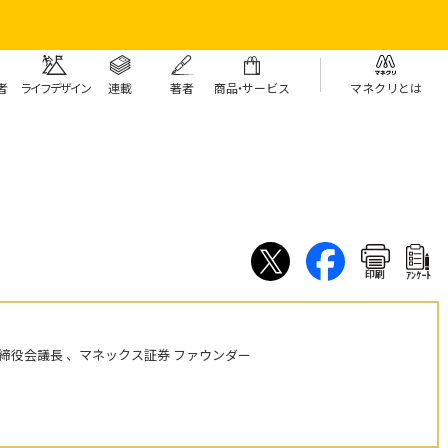
者
ライフデザイン
連載
著者
商
品・
サービス
マネクリとは
印刷
ｱﾝｹｰﾄ
締役会議長 、マネックス証券 ファウンダー