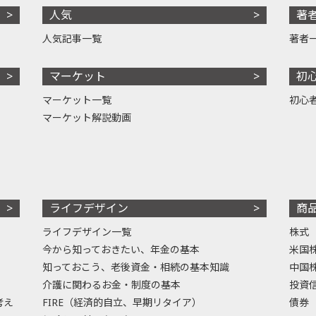
人気
著
人気記事一覧
著者
マーケット
初
マーケット一覧
初心
マーケット解説動画
ライフデザイン
商
ライフデザイン一覧
株式
今から知っておきたい、年金の基本
米国
知っておこう、老後資金・相続の基本知識
中国
介護に関わるお金・制度の基本
投資
考え
FIRE（経済的自立、早期リタイア）
債券