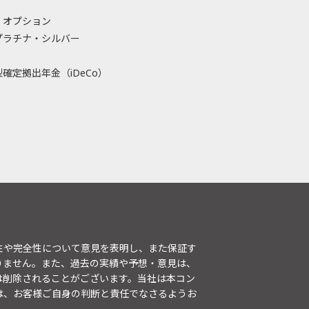
・オプション
プラチナ・シルバー
確定拠出年金（iDeCo）
性や完全性について意見を表明し、また保証す
りません。また、過去の実績や予想・意見は、
は削除されることがございます。当社は本コン
は、お客様ご自身の判断と責任でなさるようお