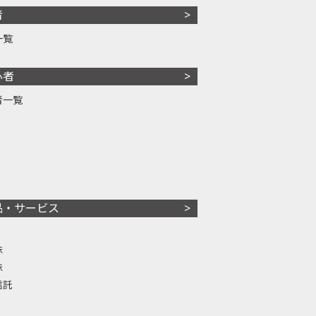
者
一覧
心者
者一覧
品・サービス
株
株
信託