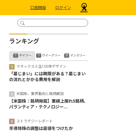
口座開設
ログイン
ランキング
デイリー
ウイークリー
マンスリー
マネックス人生100年デザイン
「墓じまい」には期限がある？墓じまい
の流れとかかる費用を解説
米国株、業界動向と銘柄解説
【米国株：銘柄発掘】業績上振れ5銘柄、
パランティア・テクノロジー...
ストラテジーレポート
半導体株の調整は底値をつけたか