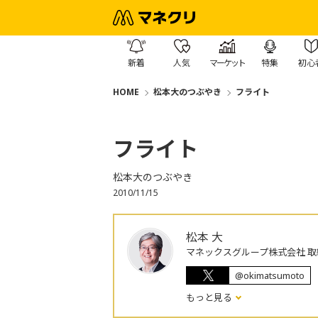
新着
人気
マーケット
特集
初心
HOME
松本大のつぶやき
フライト
フライト
松本大のつぶやき
2010/11/15
松本 大
マネックスグループ株式会社 取
@okimatsumoto
もっと見る