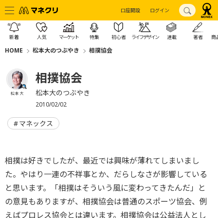
口座開設
ログイン
新着
人気
マーケット
特集
初心者
ライフデザイン
連載
著者
商
HOME
松本大のつぶやき
相撲協会
相撲協会
松本大のつぶやき
松本 大
2010/02/02
マネックス
相撲は好きでしたが、最近では興味が薄れてしまいまし
た。やはり一連の不祥事とか、だらしなさが影響している
と思います。「相撲はそういう風に変わってきたんだ」と
の意見もありますが、相撲協会は普通のスポーツ協会、例
えばプロレス協会とは違います。相撲協会は公益法人とし