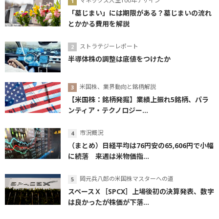
マネックス人生100年デザイン
「墓じまい」には期限がある？墓じまいの流れ
とかかる費用を解説
ストラテジーレポート
半導体株の調整は底値をつけたか
米国株、業界動向と銘柄解説
【米国株：銘柄発掘】業績上振れ5銘柄、パラ
ンティア・テクノロジー...
市況概況
（まとめ）日経平均は76円安の65,606円で小幅
に続落 来週は米物価指...
岡元兵八郎の米国株マスターへの道
スペースＸ［SPCX］上場後初の決算発表、数字
は良かったが株価が下落...