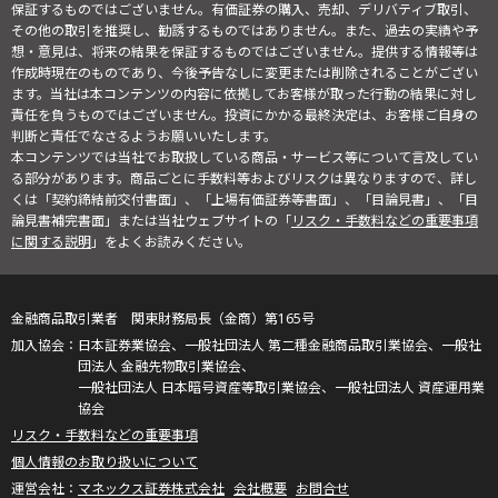
保証するものではございません。有価証券の購入、売却、デリバティブ取引、
その他の取引を推奨し、勧誘するものではありません。また、過去の実績や予
想・意見は、将来の結果を保証するものではございません。提供する情報等は
作成時現在のものであり、今後予告なしに変更または削除されることがござい
ます。当社は本コンテンツの内容に依拠してお客様が取った行動の結果に対し
責任を負うものではございません。投資にかかる最終決定は、お客様ご自身の
判断と責任でなさるようお願いいたします。
本コンテンツでは当社でお取扱している商品・サービス等について言及してい
る部分があります。商品ごとに手数料等およびリスクは異なりますので、詳し
くは「契約締結前交付書面」、「上場有価証券等書面」、「目論見書」、「目
論見書補完書面」または当社ウェブサイトの「
リスク・手数料などの重要事項
に関する説明
」をよくお読みください。
金融商品取引業者 関東財務局長（金商）第165号
日本証券業協会、一般社団法人 第二種金融商品取引業協会、一般社
団法人 金融先物取引業協会、
一般社団法人 日本暗号資産等取引業協会、一般社団法人 資産運用業
協会
リスク・手数料などの重要事項
個人情報のお取り扱いについて
マネックス証券株式会社
会社概要
お問合せ