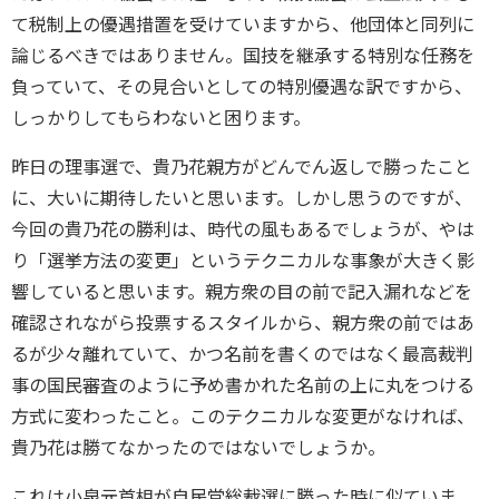
て税制上の優遇措置を受けていますから、他団体と同列に
論じるべきではありません。国技を継承する特別な任務を
負っていて、その見合いとしての特別優遇な訳ですから、
しっかりしてもらわないと困ります。
昨日の理事選で、貴乃花親方がどんでん返しで勝ったこと
に、大いに期待したいと思います。しかし思うのですが、
今回の貴乃花の勝利は、時代の風もあるでしょうが、やは
り「選挙方法の変更」というテクニカルな事象が大きく影
響していると思います。親方衆の目の前で記入漏れなどを
確認されながら投票するスタイルから、親方衆の前ではあ
るが少々離れていて、かつ名前を書くのではなく最高裁判
事の国民審査のように予め書かれた名前の上に丸をつける
方式に変わったこと。このテクニカルな変更がなければ、
貴乃花は勝てなかったのではないでしょうか。
これは小泉元首相が自民党総裁選に勝った時に似ていま