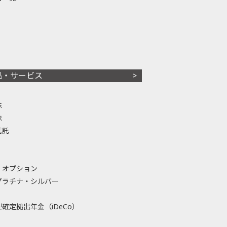
品・サービス
株
株
信託
・オプション
プラチナ・シルバー
確定拠出年金（iDeCo）