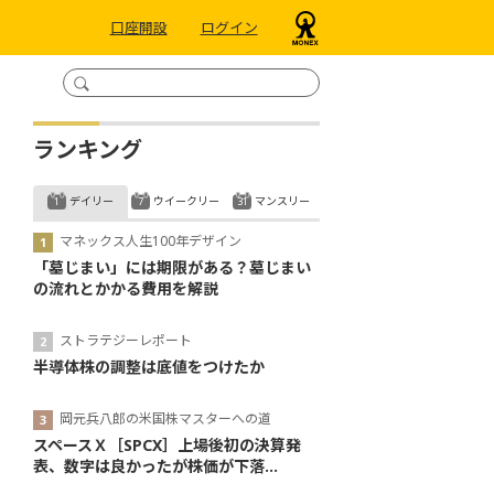
口座開設
ログイン
ランキング
デイリー
ウイークリー
マンスリー
マネックス人生100年デザイン
「墓じまい」には期限がある？墓じまい
の流れとかかる費用を解説
ストラテジーレポート
半導体株の調整は底値をつけたか
岡元兵八郎の米国株マスターへの道
スペースＸ［SPCX］上場後初の決算発
表、数字は良かったが株価が下落...