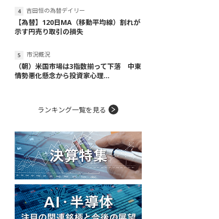
吉田恒の為替デイリー
【為替】120日MA（移動平均線）割れが
示す円売り取引の損失
市況概況
（朝）米国市場は3指数揃って下落 中東
情勢悪化懸念から投資家心理...
ランキング一覧を見る