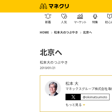
新着
人気
マーケット
特集
初心
HOME
松本大のつぶやき
北京へ
北京へ
松本大のつぶやき
2010/01/21
松本 大
マネックスグループ株式会社 取
@okimatsumoto
もっと見る