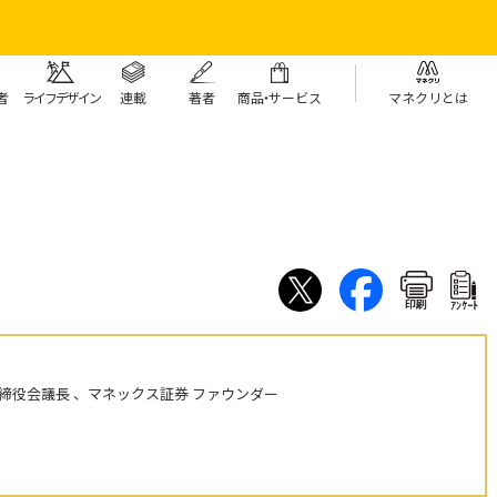
者
ライフデザイン
連載
著者
商
品・
サービス
マネクリとは
印刷
ｱﾝｹｰﾄ
締役会議長 、マネックス証券 ファウンダー