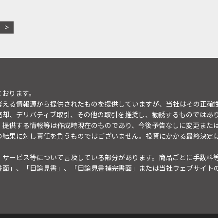
ております。
考える情報源から提供されたものを提供していますが、当社はその正確
売却、デリバティブ取引、その他の取引を推奨し、勧誘するものではあ
。提供する情報等は作成時現在のものであり、今後予告なしに変更また
の結果に対し責任を負うものではございません。投資にかかる最終決定
・サービス等について言及している部分があります。商品ごとに手数料
書面」、「目論見書」、「目論見書補完書面」または当社ウェブサイト