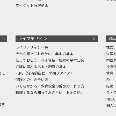
マーケット解説動画
ライフデザイン
商
ライフデザイン一覧
株式
今から知っておきたい、年金の基本
米国
知っておこう、老後資金・相続の基本知識
中国
介護に関わるお金・制度の基本
投資
考え
FIRE（経済的自立、早期リタイア）
債券
保険との付き合い方
FX
いくらかかる？教育資金の貯め方、作り方
先物
転職するなら知っておきたい「お金の話」
金・
NISA
極意
個人型