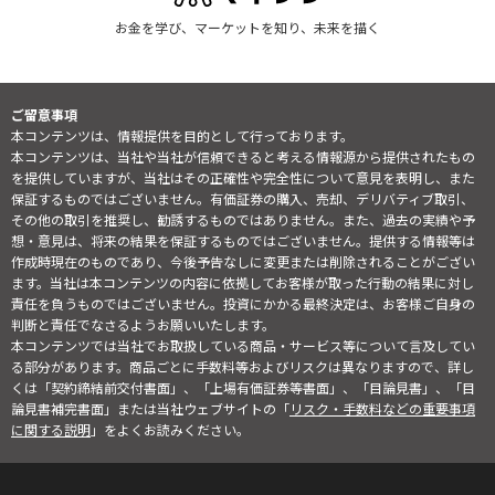
お金を学び、マーケットを知り、未来を描く
ご留意事項
本コンテンツは、情報提供を目的として行っております。
本コンテンツは、当社や当社が信頼できると考える情報源から提供されたもの
を提供していますが、当社はその正確性や完全性について意見を表明し、また
保証するものではございません。有価証券の購入、売却、デリバティブ取引、
その他の取引を推奨し、勧誘するものではありません。また、過去の実績や予
想・意見は、将来の結果を保証するものではございません。提供する情報等は
作成時現在のものであり、今後予告なしに変更または削除されることがござい
ます。当社は本コンテンツの内容に依拠してお客様が取った行動の結果に対し
責任を負うものではございません。投資にかかる最終決定は、お客様ご自身の
判断と責任でなさるようお願いいたします。
本コンテンツでは当社でお取扱している商品・サービス等について言及してい
る部分があります。商品ごとに手数料等およびリスクは異なりますので、詳し
くは「契約締結前交付書面」、「上場有価証券等書面」、「目論見書」、「目
論見書補完書面」または当社ウェブサイトの「
リスク・手数料などの重要事項
に関する説明
」をよくお読みください。