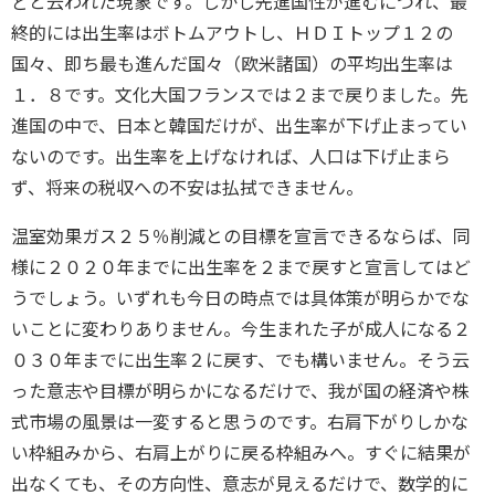
どと云われた現象です。しかし先進国性が進むにつれ、最
終的には出生率はボトムアウトし、ＨＤＩトップ１２の
国々、即ち最も進んだ国々（欧米諸国）の平均出生率は
１．８です。文化大国フランスでは２まで戻りました。先
進国の中で、日本と韓国だけが、出生率が下げ止まってい
ないのです。出生率を上げなければ、人口は下げ止まら
ず、将来の税収への不安は払拭できません。
温室効果ガス２５％削減との目標を宣言できるならば、同
様に２０２０年までに出生率を２まで戻すと宣言してはど
うでしょう。いずれも今日の時点では具体策が明らかでな
いことに変わりありません。今生まれた子が成人になる２
０３０年までに出生率２に戻す、でも構いません。そう云
った意志や目標が明らかになるだけで、我が国の経済や株
式市場の風景は一変すると思うのです。右肩下がりしかな
い枠組みから、右肩上がりに戻る枠組みへ。すぐに結果が
出なくても、その方向性、意志が見えるだけで、数学的に