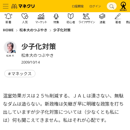
口座開設
ログイン
新着
人気
マーケット
特集
初心者
ライフデザイン
連載
著者
商
HOME
松本大のつぶやき
少子化対策
少子化対策
松本大のつぶやき
松本 大
2009/10/14
マネックス
温室効果ガスは２５％削減する、ＪＡＬは潰さない、無駄
なダムは造らない。新政権は矢継ぎ早に明確な政策を打ち
出していますが少子化対策については（少なくとも私に
は）何も聞こえてきません。私はそれが心配です。