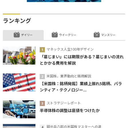
ランキング
デイリー
ウイークリー
マンスリー
マネックス人生100年デザイン
「墓じまい」には期限がある？墓じまいの流れ
とかかる費用を解説
米国株、業界動向と銘柄解説
【米国株：銘柄発掘】業績上振れ5銘柄、パラ
ンティア・テクノロジー...
ストラテジーレポート
半導体株の調整は底値をつけたか
岡元兵八郎の米国株マスターへの道