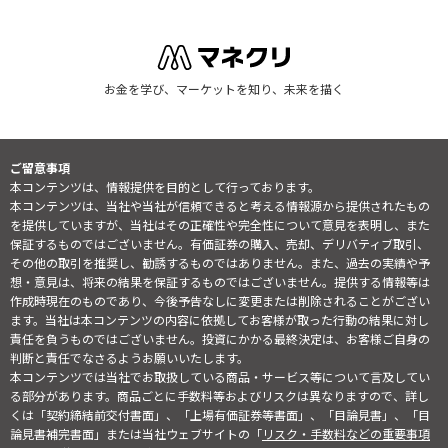
お金を学び、マーケットを知り、未来を描く
ご留意事項
本コンテンツは、情報提供を目的として行っております。
本コンテンツは、当社や当社が信頼できると考える情報源から提供されたもの
を提供していますが、当社はその正確性や完全性について意見を表明し、また
保証するものではございません。有価証券の購入、売却、デリバティブ取引、
その他の取引を推奨し、勧誘するものではありません。また、過去の実績や予
想・意見は、将来の結果を保証するものではございません。提供する情報等は
作成時現在のものであり、今後予告なしに変更または削除されることがござい
ます。当社は本コンテンツの内容に依拠してお客様が取った行動の結果に対し
責任を負うものではございません。投資にかかる最終決定は、お客様ご自身の
判断と責任でなさるようお願いいたします。
本コンテンツでは当社でお取扱している商品・サービス等について言及してい
る部分があります。商品ごとに手数料等およびリスクは異なりますので、詳し
くは「契約締結前交付書面」、「上場有価証券等書面」、「目論見書」、「目
論見書補完書面」または当社ウェブサイトの「
リスク・手数料などの重要事項