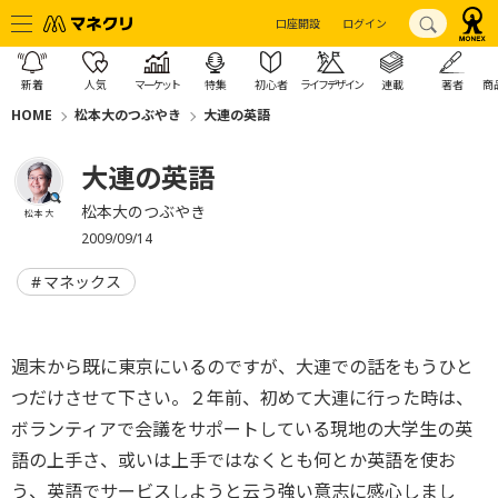
口座開設
ログイン
新着
人気
マーケット
特集
初心者
ライフデザイン
連載
著者
商
HOME
松本大のつぶやき
大連の英語
大連の英語
松本大のつぶやき
松本 大
2009/09/14
マネックス
週末から既に東京にいるのですが、大連での話をもうひと
つだけさせて下さい。２年前、初めて大連に行った時は、
ボランティアで会議をサポートしている現地の大学生の英
語の上手さ、或いは上手ではなくとも何とか英語を使お
う、英語でサービスしようと云う強い意志に感心しまし