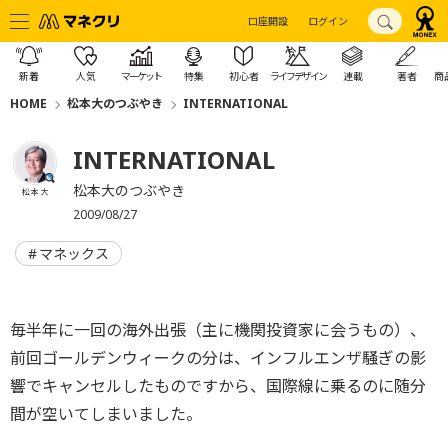
口座開設
ログイン
新着
人気
マーケット
特集
初心者
ライフデザイン
連載
著者
商
HOME
松本大のつぶやき
INTERNATIONAL
INTERNATIONAL
松本大のつぶやき
松本 大
2009/08/27
マネックス
毎半年に一回の海外出張（主に機関投資家に会うもの）、
前回ゴールデンウィークの分は、インフルエンザ騒ぎの影
響でキャンセルしたものですから、国際線に乗るのに随分
間が空いてしまいました。