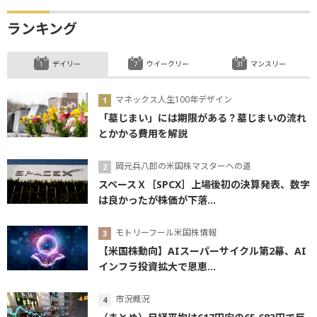
ランキング
デイリー
ウイークリー
マンスリー
マネックス人生100年デザイン
「墓じまい」には期限がある？墓じまいの流れ
とかかる費用を解説
岡元兵八郎の米国株マスターへの道
スペースＸ［SPCX］上場後初の決算発表、数字
は良かったが株価が下落...
モトリーフール米国株情報
【米国株動向】AIスーパーサイクル第2幕、AI
インフラ投資拡大で恩恵...
市況概況