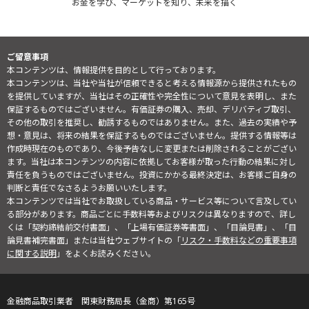
お金を学び、マーケットを知り、未来を描く
ご留意事項
本コンテンツは、情報提供を目的として行っております。
本コンテンツは、当社や当社が信頼できると考える情報源から提供されたもの
を提供していますが、当社はその正確性や完全性について意見を表明し、また
保証するものではございません。有価証券の購入、売却、デリバティブ取引、
その他の取引を推奨し、勧誘するものではありません。また、過去の実績や予
想・意見は、将来の結果を保証するものではございません。提供する情報等は
作成時現在のものであり、今後予告なしに変更または削除されることがござい
ます。当社は本コンテンツの内容に依拠してお客様が取った行動の結果に対し
責任を負うものではございません。投資にかかる最終決定は、お客様ご自身の
判断と責任でなさるようお願いいたします。
本コンテンツでは当社でお取扱している商品・サービス等について言及してい
る部分があります。商品ごとに手数料等およびリスクは異なりますので、詳し
くは「契約締結前交付書面」、「上場有価証券等書面」、「目論見書」、「目
論見書補完書面」または当社ウェブサイトの「
リスク・手数料などの重要事項
に関する説明
」をよくお読みください。
金融商品取引業者 関東財務局長（金商）第165号