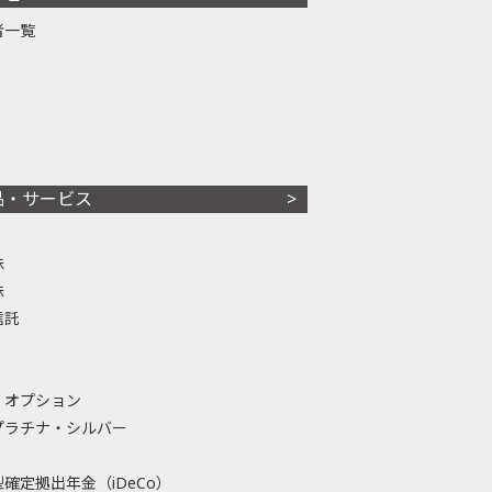
者一覧
品・サービス
株
株
信託
・オプション
プラチナ・シルバー
確定拠出年金（iDeCo）