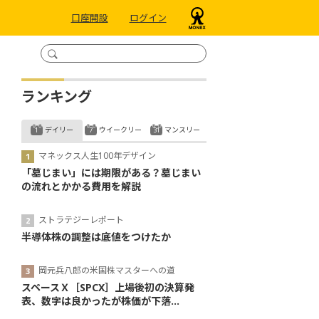
口座開設
ログイン
ランキング
デイリー
ウイークリー
マンスリー
マネックス人生100年デザイン
「墓じまい」には期限がある？墓じまい
の流れとかかる費用を解説
ストラテジーレポート
半導体株の調整は底値をつけたか
岡元兵八郎の米国株マスターへの道
スペースＸ［SPCX］上場後初の決算発
表、数字は良かったが株価が下落...