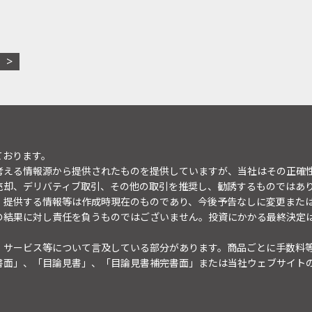
ております。
考える情報源から提供されたものを提供していますが、当社はその正確
売却、デリバティブ取引、その他の取引を推奨し、勧誘するものではあ
。提供する情報等は作成時現在のものであり、今後予告なしに変更また
の結果に対し責任を負うものではございません。投資にかかる最終決定
・サービス等について言及している部分があります。商品ごとに手数料
書面」、「目論見書」、「目論見書補完書面」または当社ウェブサイト