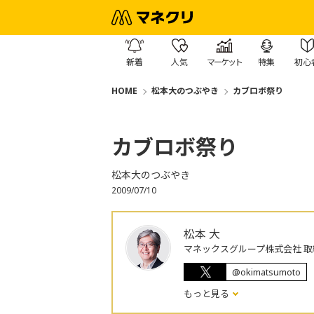
新着
人気
マーケット
特集
初心
HOME
松本大のつぶやき
カブロボ祭り
カブロボ祭り
松本大のつぶやき
2009/07/10
松本 大
マネックスグループ株式会社 取
@okimatsumoto
もっと見る