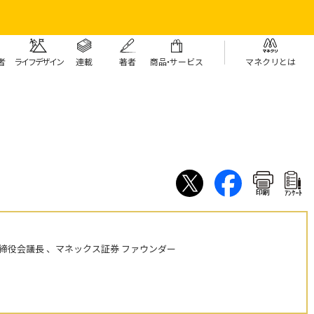
者
ライフデザイン
連載
著者
商
品・
サービス
マネクリとは
印刷
ｱﾝｹｰﾄ
締役会議長 、マネックス証券 ファウンダー