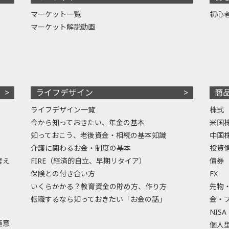
マーケット一覧
初心
マーケット解説動画
ライフデザイン
商
ライフデザイン一覧
株式
今から知っておきたい、年金の基本
米国
知っておこう、老後資金・相続の基本知識
中国
介護に関わるお金・制度の基本
投資
考え
FIRE（経済的自立、早期リタイア）
債券
保険との付き合い方
FX
いくらかかる？教育資金の貯め方、作り方
先物
転職するなら知っておきたい「お金の話」
金・
NISA
極意
個人型