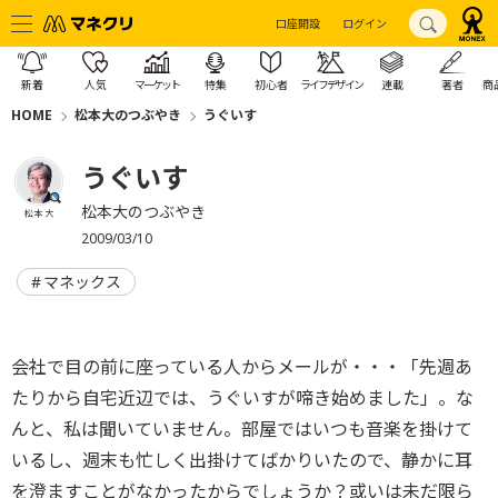
口座開設
ログイン
新着
人気
マーケット
特集
初心者
ライフデザイン
連載
著者
商
HOME
松本大のつぶやき
うぐいす
うぐいす
松本大のつぶやき
松本 大
2009/03/10
マネックス
会社で目の前に座っている人からメールが・・・「先週あ
たりから自宅近辺では、うぐいすが啼き始めました」。な
んと、私は聞いていません。部屋ではいつも音楽を掛けて
いるし、週末も忙しく出掛けてばかりいたので、静かに耳
を澄ますことがなかったからでしょうか？或いは未だ限ら