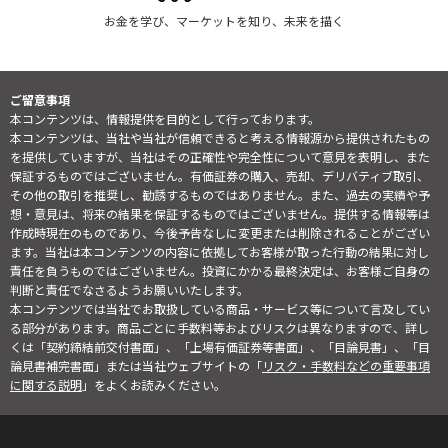
お金を学び、マーケットを知り、未来を描く
ご留意事項
本コンテンツは、情報提供を目的として行っております。
本コンテンツは、当社や当社が信頼できると考える情報源から提供されたもの
を提供していますが、当社はその正確性や完全性について意見を表明し、また
保証するものではございません。有価証券の購入、売却、デリバティブ取引、
その他の取引を推奨し、勧誘するものではありません。また、過去の実績や予
想・意見は、将来の結果を保証するものではございません。提供する情報等は
作成時現在のものであり、今後予告なしに変更または削除されることがござい
ます。当社は本コンテンツの内容に依拠してお客様が取った行動の結果に対し
責任を負うものではございません。投資にかかる最終決定は、お客様ご自身の
判断と責任でなさるようお願いいたします。
本コンテンツでは当社でお取扱している商品・サービス等について言及してい
る部分があります。商品ごとに手数料等およびリスクは異なりますので、詳し
くは「契約締結前交付書面」、「上場有価証券等書面」、「目論見書」、「目
論見書補完書面」または当社ウェブサイトの「
リスク・手数料などの重要事項
に関する説明
」をよくお読みください。