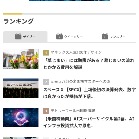
ランキング
デイリー
ウイークリー
マンスリー
マネックス人生100年デザイン
「墓じまい」には期限がある？墓じまいの流れ
とかかる費用を解説
岡元兵八郎の米国株マスターへの道
スペースＸ［SPCX］上場後初の決算発表、数字
は良かったが株価が下落...
モトリーフール米国株情報
【米国株動向】AIスーパーサイクル第2幕、AI
インフラ投資拡大で恩恵...