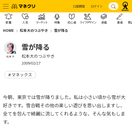
口座開設
ログイン
新着
人気
マーケット
特集
初心者
ライフデザイン
連載
著者
商
HOME
松本大のつぶやき
雪が降る
雪が降る
松本大のつぶやき
松本 大
2009/02/27
マネックス
今朝、東京では雪が降りました。私は小さい頃から雪が大
好きです。雪合戦その他の楽しい遊びを思い出しますし、
全てを包んで綺麗に流してくれるような、そんな気もしま
す。