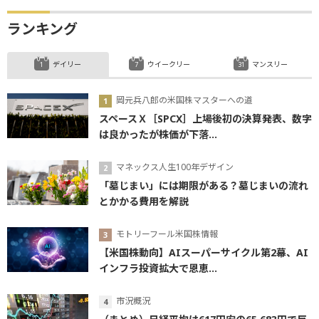
ランキング
デイリー
ウイークリー
マンスリー
岡元兵八郎の米国株マスターへの道
スペースＸ［SPCX］上場後初の決算発表、数字
は良かったが株価が下落...
マネックス人生100年デザイン
「墓じまい」には期限がある？墓じまいの流れ
とかかる費用を解説
モトリーフール米国株情報
【米国株動向】AIスーパーサイクル第2幕、AI
インフラ投資拡大で恩恵...
市況概況