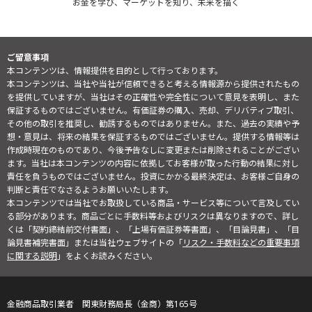
お金を学び、マーケットを知り、未来を描く
ご留意事項
本コンテンツは、情報提供を目的として行っております。
本コンテンツは、当社や当社が信頼できると考える情報源から提供されたもの
を提供していますが、当社はその正確性や完全性について意見を表明し、また
保証するものではございません。有価証券の購入、売却、デリバティブ取引、
その他の取引を推奨し、勧誘するものではありません。また、過去の実績や予
想・意見は、将来の結果を保証するものではございません。提供する情報等は
作成時現在のものであり、今後予告なしに変更または削除されることがござい
ます。当社は本コンテンツの内容に依拠してお客様が取った行動の結果に対し
責任を負うものではございません。投資にかかる最終決定は、お客様ご自身の
判断と責任でなさるようお願いいたします。
本コンテンツでは当社でお取扱している商品・サービス等について言及してい
る部分があります。商品ごとに手数料等およびリスクは異なりますので、詳し
くは「契約締結前交付書面」、「上場有価証券等書面」、「目論見書」、「目
論見書補完書面」または当社ウェブサイトの「
リスク・手数料などの重要事項
に関する説明
」をよくお読みください。
金融商品取引業者 関東財務局長（金商）第165号