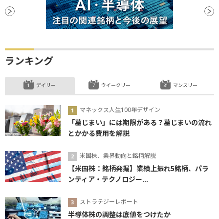
ランキング
デイリー
ウイークリー
マンスリー
マネックス人生100年デザイン
「墓じまい」には期限がある？墓じまいの流れ
とかかる費用を解説
米国株、業界動向と銘柄解説
【米国株：銘柄発掘】業績上振れ5銘柄、パラ
ンティア・テクノロジー...
ストラテジーレポート
半導体株の調整は底値をつけたか