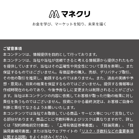
お金を学び、マーケットを知り、未来を描く
ご留意事項
本コンテンツは、情報提供を目的として行っております。
本コンテンツは、当社や当社が信頼できると考える情報源から提供されたもの
を提供していますが、当社はその正確性や完全性について意見を表明し、また
保証するものではございません。有価証券の購入、売却、デリバティブ取引、
その他の取引を推奨し、勧誘するものではありません。また、過去の実績や予
想・意見は、将来の結果を保証するものではございません。提供する情報等は
作成時現在のものであり、今後予告なしに変更または削除されることがござい
ます。当社は本コンテンツの内容に依拠してお客様が取った行動の結果に対し
責任を負うものではございません。投資にかかる最終決定は、お客様ご自身の
判断と責任でなさるようお願いいたします。
本コンテンツでは当社でお取扱している商品・サービス等について言及してい
る部分があります。商品ごとに手数料等およびリスクは異なりますので、詳し
くは「契約締結前交付書面」、「上場有価証券等書面」、「目論見書」、「目
論見書補完書面」または当社ウェブサイトの「
リスク・手数料などの重要事項
に関する説明
」をよくお読みください。