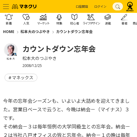
口座開設
ログイン
新着
人気
マーケット
特集
初心者
ライフデザイン
連載
著者
商
HOME
松本大のつぶやき
カウントダウン忘年会
カウントダウン忘年会
松本大のつぶやき
松本 大
2008/12/25
マネックス
今年の忘年会シーズンも、いよいよ大詰めを迎えてきまし
た。営業日ベースで云うと、今晩は納会－（マイナス）３
です。
その納会－３は毎年恒例の大学同級生との忘年会。納会－
２は当社八戸オフィスの皆と忘年会。納会－１の晩は毎年