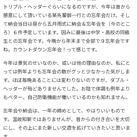
トリプル・ヘッダーぐらいになるのですが、今年は昔から
懇意にして頂いている某先輩御一行との忘年会だけ。そし
て納会当日は昼から五月雨式に納会＆忘年会を（今のとこ
ろ）６件予定しています。因みに最後は中学・高校の同級
生との忘年会です。今晩から年末まで全部で９忘年会です
ね。カウントダウン忘年会！って感じです。
今年は景気のせいなのか、或いは他の理由なのか、私にと
っては例年よりも忘年会の数がグッと少なかった気がしま
す。ほぼ毎晩あることには変わりないのですが、ダブル・
ヘッダーが殆どありませんでした。お陰で体調も例年より
もベター。自己防衛機能が働いているのかも知れません。
忘年会や納会は、一年の締めとして、やはりいいもので
す。温故知新ではありませんが、昔からの付き合いを大切
にし、その上にまた新しい交遊を拡げていきたいと思いま
す。