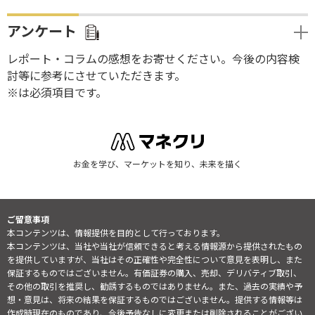
アンケート
レポート・コラムの感想をお寄せください。今後の内容検
討等に参考にさせていただきます。
※は必須項目です。
お金を学び、マーケットを知り、未来を描く
ご留意事項
本コンテンツは、情報提供を目的として行っております。
本コンテンツは、当社や当社が信頼できると考える情報源から提供されたもの
を提供していますが、当社はその正確性や完全性について意見を表明し、また
保証するものではございません。有価証券の購入、売却、デリバティブ取引、
その他の取引を推奨し、勧誘するものではありません。また、過去の実績や予
想・意見は、将来の結果を保証するものではございません。提供する情報等は
作成時現在のものであり、今後予告なしに変更または削除されることがござい