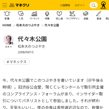
口座開設
ログイン
新着
人気
マーケット
特集
初心者
ライフデザイン
連載
著者
商
HOME
松本大のつぶやき
代々木公園
代々木公園
松本大のつぶやき
松本 大
2008/09/10
マネックス
今、代々木公園でこのつぶやきを書いています（＠午後６
時頃）。旧渋谷公会堂、現ＣＣレモンホールで取引所主催
のコンプライアンス・フォーラムがあり、インサイダー取
引についてパネリストとして参加しました。それが終わ
り、天気もいいし、夜の会食は表参道近辺なので、昔懐か