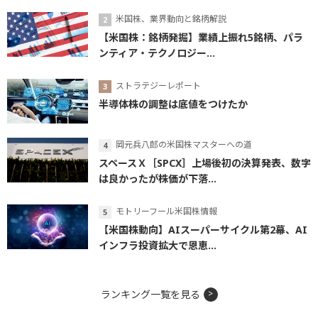
米国株、業界動向と銘柄解説
【米国株：銘柄発掘】業績上振れ5銘柄、パラ
ンティア・テクノロジー...
ストラテジーレポート
半導体株の調整は底値をつけたか
岡元兵八郎の米国株マスターへの道
スペースＸ［SPCX］上場後初の決算発表、数字
は良かったが株価が下落...
モトリーフール米国株情報
【米国株動向】AIスーパーサイクル第2幕、AI
インフラ投資拡大で恩恵...
ランキング一覧を見る