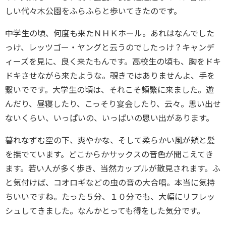
しい代々木公園をふらふらと歩いてきたのです。
中学生の頃、何度も来たＮＨＫホール。あれはなんでした
っけ、レッツゴー・ヤングと云うのでしたっけ？キャンデ
ィーズを見に、良く来たもんです。高校生の頃も、胸をドキ
ドキさせながら来たような。覗きではありませんよ、手を
繋いでです。大学生の頃は、それこそ頻繁に来ました。遊
んだり、昼寝したり、こっそり宴会したり、云々。思い出せ
ないくらい、いっぱいの、いっぱいの思い出があります。
暮れなずむ空の下、爽やかな、そして柔らかい風が頬と髪
を撫でています。どこからかサックスの音色が聞こえてき
ます。若い人が多く歩き、当然カップルが散見されます。ふ
と気付けば、コオロギなどの虫の音の大合唱。本当に気持
ちいいですね。たった５分、１０分でも、大幅にリフレッ
シュしてきました。なんかとっても得をした気分です。