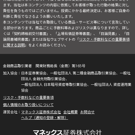
ます。当社は本コンテンツの内容に依拠してお客様が取った行動の結果に対し
責任を負うものではございません。投資にかかる最終決定は、お客様ご自身の
判断と責任でなさるようお願いいたします。
本コンテンツでは当社でお取扱している商品・サービス等について言及してい
る部分があります。商品ごとに手数料等およびリスクは異なりますので、詳し
くは「契約締結前交付書面」、「上場有価証券等書面」、「目論見書」、「目
論見書補完書面」または当社ウェブサイトの「
リスク・手数料などの重要事項
に関する説明
」をよくお読みください。
金融商品取引業者 関東財務局長（金商）第165号
日本証券業協会、一般社団法人 第二種金融商品取引業協会、一般社
団法人 金融先物取引業協会、
一般社団法人 日本暗号資産等取引業協会、一般社団法人 資産運用業
協会
リスク・手数料などの重要事項
個人情報のお取り扱いについて
マネックス証券株式会社
会社概要
お問合せ
ヘルプ（通知の登録・解除）