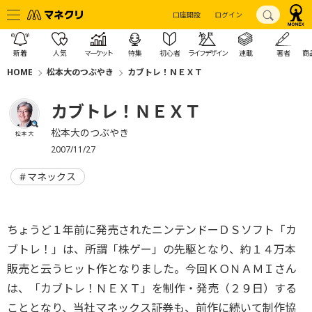
口座開設
ログイン
新着
人気
マーケット
特集
初心者
ライフデザイン
連載
著者
商
HOME
松本大のつぶやき
カブトレ！ＮＥＸＴ
カブトレ！ＮＥＸＴ
松本大のつぶやき
松本 大
2007/11/27
マネックス
ちょうど１年前に発売されたニンテンドーＤＳソフト「カ
ブトレ！」は、所謂「株ゲー」の先駆となり、約１４万本
販売と云うヒット作となりました。今回ＫＯＮＡＭＩさん
は、「カブトレ！ＮＥＸＴ」を制作・発売（２９日）する
こととなり、当社マネックス証券も、前作に続いて制作協