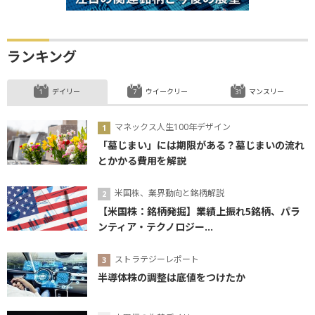
ランキング
デイリー
ウイークリー
マンスリー
マネックス人生100年デザイン
「墓じまい」には期限がある？墓じまいの流れ
とかかる費用を解説
米国株、業界動向と銘柄解説
【米国株：銘柄発掘】業績上振れ5銘柄、パラ
ンティア・テクノロジー...
ストラテジーレポート
半導体株の調整は底値をつけたか