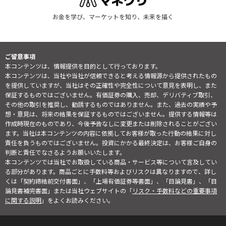
お金を学び、マーケットを知り、未来を描く
ご留意事項
本コンテンツは、情報提供を目的として行っております。
本コンテンツは、当社や当社が信頼できると考える情報源から提供されたもの
を提供していますが、当社はその正確性や完全性について意見を表明し、また
保証するものではございません。有価証券の購入、売却、デリバティブ取引、
その他の取引を推奨し、勧誘するものではありません。また、過去の実績や予
想・意見は、将来の結果を保証するものではございません。提供する情報等は
作成時現在のものであり、今後予告なしに変更または削除されることがござい
ます。当社は本コンテンツの内容に依拠してお客様が取った行動の結果に対し
責任を負うものではございません。投資にかかる最終決定は、お客様ご自身の
判断と責任でなさるようお願いいたします。
本コンテンツでは当社でお取扱している商品・サービス等について言及してい
る部分があります。商品ごとに手数料等およびリスクは異なりますので、詳し
くは「契約締結前交付書面」、「上場有価証券等書面」、「目論見書」、「目
論見書補完書面」または当社ウェブサイトの「
リスク・手数料などの重要事項
に関する説明
」をよくお読みください。