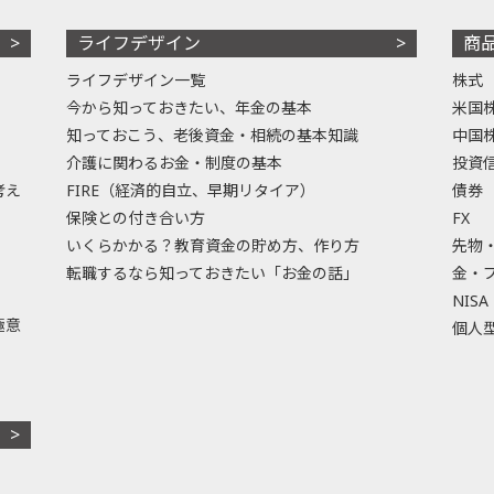
ライフデザイン
商
ライフデザイン一覧
株式
今から知っておきたい、年金の基本
米国
知っておこう、老後資金・相続の基本知識
中国
介護に関わるお金・制度の基本
投資
考え
FIRE（経済的自立、早期リタイア）
債券
保険との付き合い方
FX
いくらかかる？教育資金の貯め方、作り方
先物
転職するなら知っておきたい「お金の話」
金・
NISA
極意
個人型