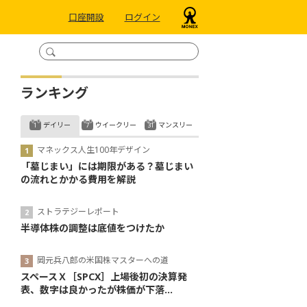
口座開設
ログイン
ランキング
デイリー
ウイークリー
マンスリー
マネックス人生100年デザイン
「墓じまい」には期限がある？墓じまい
の流れとかかる費用を解説
ストラテジーレポート
半導体株の調整は底値をつけたか
岡元兵八郎の米国株マスターへの道
スペースＸ［SPCX］上場後初の決算発
表、数字は良かったが株価が下落...