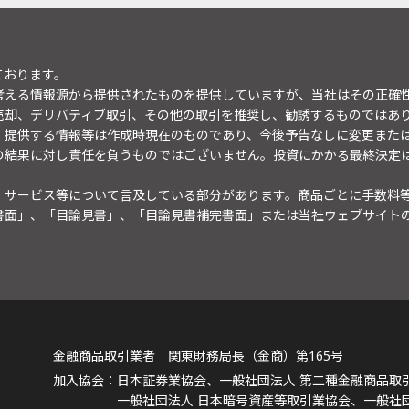
ております。
考える情報源から提供されたものを提供していますが、当社はその正確
売却、デリバティブ取引、その他の取引を推奨し、勧誘するものではあ
。提供する情報等は作成時現在のものであり、今後予告なしに変更また
の結果に対し責任を負うものではございません。投資にかかる最終決定
・サービス等について言及している部分があります。商品ごとに手数料
書面」、「目論見書」、「目論見書補完書面」または当社ウェブサイト
金融商品取引業者 関東財務局長（金商）第165号
日本証券業協会、一般社団法人 第二種金融商品取
一般社団法人 日本暗号資産等取引業協会、一般社