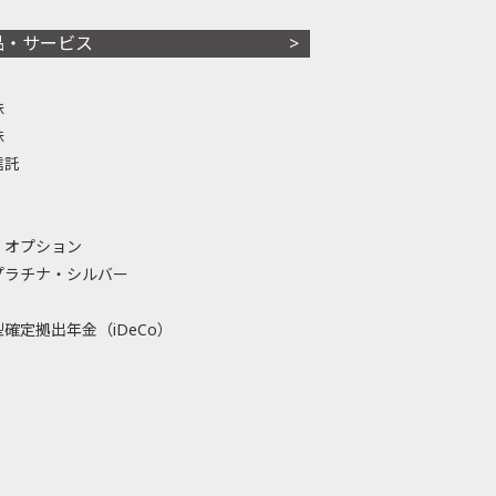
品・サービス
株
株
信託
・オプション
プラチナ・シルバー
確定拠出年金（iDeCo）