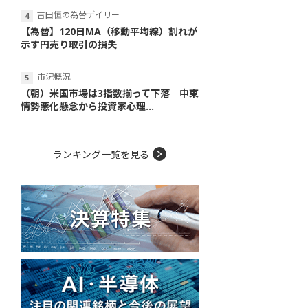
吉田恒の為替デイリー
【為替】120日MA（移動平均線）割れが
示す円売り取引の損失
市況概況
（朝）米国市場は3指数揃って下落 中東
情勢悪化懸念から投資家心理...
ランキング一覧を見る