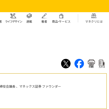
者
ライフデザイン
連載
著者
商
品・
サービス
マネクリとは
印刷
ｱﾝｹｰﾄ
締役会議長 、マネックス証券 ファウンダー