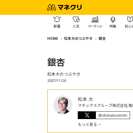
新着
人気
マーケット
特集
初心
HOME
松本大のつぶやき
銀杏
銀杏
松本大のつぶやき
2007/11/26
松本 大
マネックスグループ株式会社 取
@okimatsumoto
もっと見る