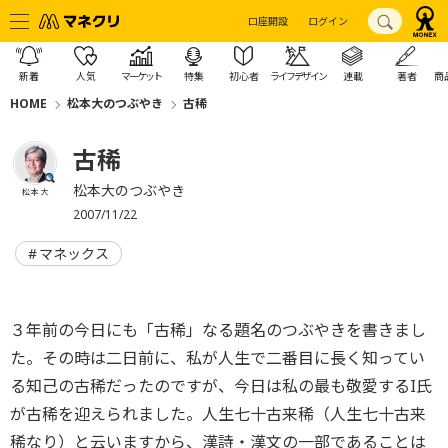
口座開設
ログイン
新着
人気
マーケット
特集
初心者
ライフデザイン
連載
著者
商
HOME
松本大のつぶやき
古稀
古稀
松本大のつぶやき
松本 大
2007/11/22
マネックス
３年前の今日にも「古稀」なる題名のつぶやきを書きまし
た。その時は二日前に、私が人生で二番目に長く知ってい
る知己の古稀だったのですが、今日は私の最も敬愛するI氏
が古稀を迎えられました。人生七十古来稀（人生七十古来
稀なり）と云いますから、漢詩・漢文の一部であることは