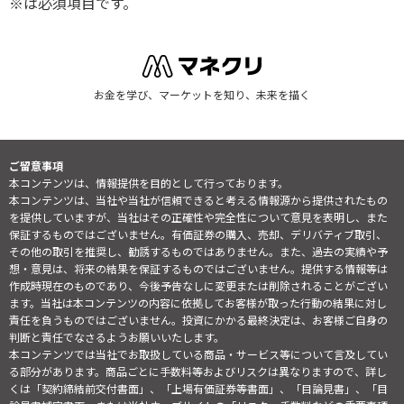
※は必須項目です。
お金を学び、マーケットを知り、未来を描く
ご留意事項
本コンテンツは、情報提供を目的として行っております。
本コンテンツは、当社や当社が信頼できると考える情報源から提供されたもの
を提供していますが、当社はその正確性や完全性について意見を表明し、また
保証するものではございません。有価証券の購入、売却、デリバティブ取引、
その他の取引を推奨し、勧誘するものではありません。また、過去の実績や予
想・意見は、将来の結果を保証するものではございません。提供する情報等は
作成時現在のものであり、今後予告なしに変更または削除されることがござい
ます。当社は本コンテンツの内容に依拠してお客様が取った行動の結果に対し
責任を負うものではございません。投資にかかる最終決定は、お客様ご自身の
判断と責任でなさるようお願いいたします。
本コンテンツでは当社でお取扱している商品・サービス等について言及してい
る部分があります。商品ごとに手数料等およびリスクは異なりますので、詳し
くは「契約締結前交付書面」、「上場有価証券等書面」、「目論見書」、「目