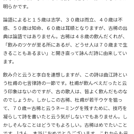
明らかです。
論語によると１５歳は志学、３０歳は而立、４０歳は不
惑、５０歳は知命、６０歳は耳順となりますが、古稀の出
典は論語ではありません。古稀は４８歳の飲んだくれが、
「飲みのツケが至る所にあるが、どうせ人は７０歳まで生
きることもあるまい」と開き直って詠んだ詩に由来してい
ます。
飲み介と云うと李白を連想しますが、この詩は曲江詩とい
う杜甫の七言律詩の一節です。杜甫が飲んべえだったと云
う印象はないのですが、古の歌人は、皆よく飲んだものな
のでしょうか。しかしこの古稀、杜甫が若干ウケを狙っ
て、７０歳＝古稀と云うネーミングを残すために、技巧を
凝らして詩を書いたと云う気がしないでもありません。し
かしそんなことはどうでもよろしい。古稀はめでたいこと
です。Iさん、本当におめでとうございます。これからも元