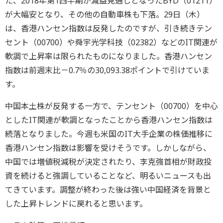
た、2018年第1四半期が減益見通しとなったBYD（01211）
が大幅安となり、その他の自動車株も下落。29日（木）
は、香港ハンセン指数は反発したのですが、引き続きテン
セント（00700）や舜宇光学科技（02382）などのIT関連が
軟調で上昇率は限られたものになりました。香港ハンセン
指数は前週末比－0.7％の30,093.38ポイントで引けていま
す。
中国本土株が反発する一方で、テンセント（00700）を中心
としたIT関連が軟調となったことから香港ハンセン指数は
続落となりました。今週も米国のIT大手企業の株価推移に
香港ハンセン指数は影響を受けそうです。しかしながら、
中国では増値税減税が決定されたり、李克強首相が財政投
資を続けると強調していることなど、明るいニュースも出
てきています。調整が終わった後は強い中国経済を背景と
した上昇トレンドに戻れると思います。