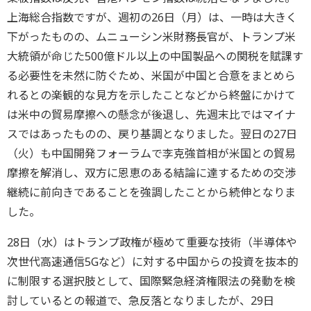
上海総合指数ですが、週初の26日（月）は、一時は大きく
下がったものの、ムニューシン米財務長官が、トランプ米
大統領が命じた500億ドル以上の中国製品への関税を賦課す
る必要性を未然に防ぐため、米国が中国と合意をまとめら
れるとの楽観的な見方を示したことなどから終盤にかけて
は米中の貿易摩擦への懸念が後退し、先週末比ではマイナ
スではあったものの、戻り基調となりました。翌日の27日
（火）も中国開発フォーラムで李克強首相が米国との貿易
摩擦を解消し、双方に恩恵のある結論に達するための交渉
継続に前向きであることを強調したことから続伸となりま
した。
28日（水）はトランプ政権が極めて重要な技術（半導体や
次世代高速通信5Gなど）に対する中国からの投資を抜本的
に制限する選択肢として、国際緊急経済権限法の発動を検
討しているとの報道で、急反落となりましたが、29日