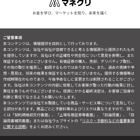
お金を学び、マーケットを知り、未来を描く
ご留意事項
本コンテンツは、情報提供を目的として行っております。
本コンテンツは、当社や当社が信頼できると考える情報源から提供されたもの
を提供していますが、当社はその正確性や完全性について意見を表明し、また
保証するものではございません。有価証券の購入、売却、デリバティブ取引、
その他の取引を推奨し、勧誘するものではありません。また、過去の実績や予
想・意見は、将来の結果を保証するものではございません。提供する情報等は
作成時現在のものであり、今後予告なしに変更または削除されることがござい
ます。当社は本コンテンツの内容に依拠してお客様が取った行動の結果に対し
責任を負うものではございません。投資にかかる最終決定は、お客様ご自身の
判断と責任でなさるようお願いいたします。
本コンテンツでは当社でお取扱している商品・サービス等について言及してい
る部分があります。商品ごとに手数料等およびリスクは異なりますので、詳し
くは「契約締結前交付書面」、「上場有価証券等書面」、「目論見書」、「目
論見書補完書面」または当社ウェブサイトの「
リスク・手数料などの重要事項
に関する説明
」をよくお読みください。