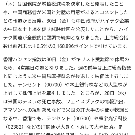
（木）は国務院が増値税減税を決定したと発表したこと
や、中国商務省が米国と対話の用意があるとコメントした
との報道から反発。30日（金）も中国政府がハイテク企業
の中国本土上場を促す試験計画を公表したことから、ハイ
テク関連が全般的に堅調で続伸となりました。上海総合指
数は前週末比＋0.5％の3,168.896ポイントで引けています。
香港ハンセン指数は30日（金）がキリスト受難節で休場の
ため、4営業日の週となりました。週の前半は上海総合指数
と同じように米中貿易摩擦懸念が後退して株価は上昇しま
した。テンセント（00700）や本土銀行株などの大型株が
上昇して株価上昇を牽引しました。ところが、28日（水）
は米国のテスラの死亡事故、フェイスブックの情報流出、
アマゾンへの規制懸念などで米国のIT大手の株価が軟調と
なる中、香港でも、テンセント（00700）や舜宇光学科技
（02382）などのIT関連が大きく下落して大幅反落。ま