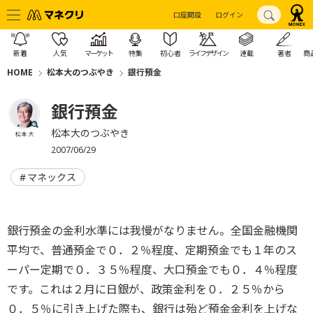
口座開設
ログイン
新着
人気
マーケット
特集
初心者
ライフデザイン
連載
著者
商
HOME
松本大のつぶやき
銀行預金
銀行預金
松本大のつぶやき
松本 大
2007/06/29
マネックス
銀行預金の金利水準には我慢がなりません。全国金融機関
平均で、普通預金で０．２％程度、定期預金でも１年のス
ーパー定期で０．３５％程度、大口預金でも０．４％程度
です。これは２月に日銀が、政策金利を０．２５％から
０．５％に引き上げた際も、銀行は殆ど預金金利を上げな