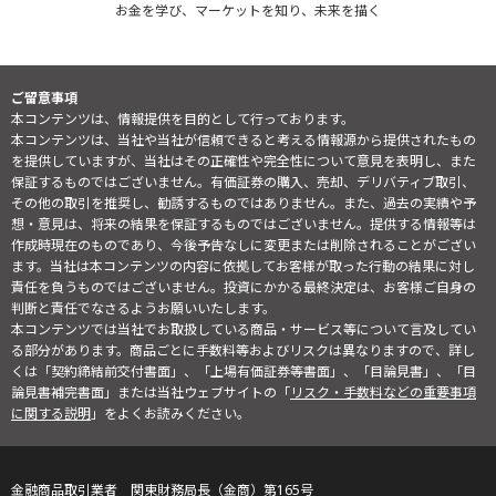
お金を学び、マーケットを知り、未来を描く
ご留意事項
本コンテンツは、情報提供を目的として行っております。
本コンテンツは、当社や当社が信頼できると考える情報源から提供されたもの
を提供していますが、当社はその正確性や完全性について意見を表明し、また
保証するものではございません。有価証券の購入、売却、デリバティブ取引、
その他の取引を推奨し、勧誘するものではありません。また、過去の実績や予
想・意見は、将来の結果を保証するものではございません。提供する情報等は
作成時現在のものであり、今後予告なしに変更または削除されることがござい
ます。当社は本コンテンツの内容に依拠してお客様が取った行動の結果に対し
責任を負うものではございません。投資にかかる最終決定は、お客様ご自身の
判断と責任でなさるようお願いいたします。
本コンテンツでは当社でお取扱している商品・サービス等について言及してい
る部分があります。商品ごとに手数料等およびリスクは異なりますので、詳し
くは「契約締結前交付書面」、「上場有価証券等書面」、「目論見書」、「目
論見書補完書面」または当社ウェブサイトの「
リスク・手数料などの重要事項
に関する説明
」をよくお読みください。
金融商品取引業者 関東財務局長（金商）第165号