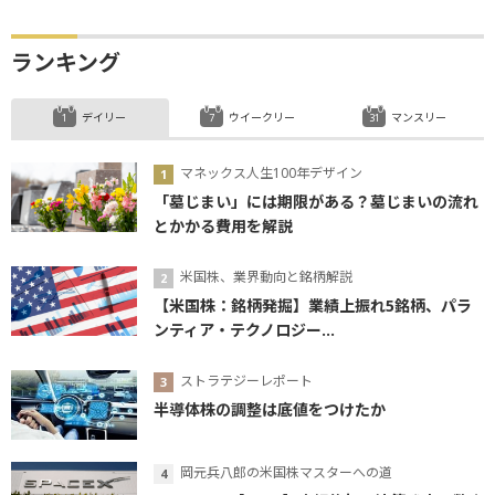
ランキング
デイリー
ウイークリー
マンスリー
マネックス人生100年デザイン
「墓じまい」には期限がある？墓じまいの流れ
とかかる費用を解説
米国株、業界動向と銘柄解説
【米国株：銘柄発掘】業績上振れ5銘柄、パラ
ンティア・テクノロジー...
ストラテジーレポート
半導体株の調整は底値をつけたか
岡元兵八郎の米国株マスターへの道