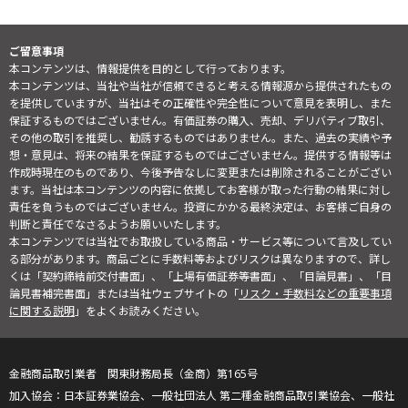
ご留意事項
本コンテンツは、情報提供を目的として行っております。
本コンテンツは、当社や当社が信頼できると考える情報源から提供されたもの
を提供していますが、当社はその正確性や完全性について意見を表明し、また
保証するものではございません。有価証券の購入、売却、デリバティブ取引、
その他の取引を推奨し、勧誘するものではありません。また、過去の実績や予
想・意見は、将来の結果を保証するものではございません。提供する情報等は
作成時現在のものであり、今後予告なしに変更または削除されることがござい
ます。当社は本コンテンツの内容に依拠してお客様が取った行動の結果に対し
責任を負うものではございません。投資にかかる最終決定は、お客様ご自身の
判断と責任でなさるようお願いいたします。
本コンテンツでは当社でお取扱している商品・サービス等について言及してい
る部分があります。商品ごとに手数料等およびリスクは異なりますので、詳し
くは「契約締結前交付書面」、「上場有価証券等書面」、「目論見書」、「目
論見書補完書面」または当社ウェブサイトの「
リスク・手数料などの重要事項
に関する説明
」をよくお読みください。
金融商品取引業者 関東財務局長（金商）第165号
日本証券業協会、一般社団法人 第二種金融商品取引業協会、一般社