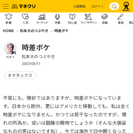
口座開設
ログイン
新着
人気
マーケット
特集
初心者
ライフデザイン
連載
著者
商
HOME
松本大のつぶやき
時差ボケ
時差ボケ
松本大のつぶやき
松本 大
2007/05/11
マネックス
不覚にも、微妙ではありますが、時差ボケになっていま
す。日本から欧州、更にはアメリカと移動しても、私は全く
時差ボケになりません。かつては若干なったのですが、慣
れの所為か、或いは鍛錬の賜物でしょうか（そんな大袈裟
なものの筈はないですね）、今では海外で日中眠くなった