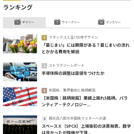
ランキング
デイリー
ウイークリー
マンスリー
マネックス人生100年デザイン
「墓じまい」には期限がある？墓じまいの流れ
とかかる費用を解説
ストラテジーレポート
半導体株の調整は底値をつけたか
米国株、業界動向と銘柄解説
【米国株：銘柄発掘】業績上振れ5銘柄、パラ
ンティア・テクノロジー...
岡元兵八郎の米国株マスターへの道
スペースＸ［SPCX］上場後初の決算発表、数字
は良かったが株価が下落...