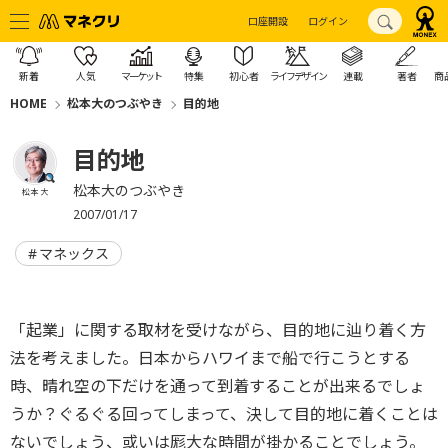
口座開設
ログイン
新着
人気
マーケット
特集
初心者
ライフデザイン
連載
著者
商
HOME
松本大のつぶやき
目的地
目的地
松本大のつぶやき
松本 大
2007/01/17
マネックス
「起業」に関する取材を受けながら、目的地に辿り着く方
法を考えました。日本からハワイまで船で行こうとする
時、晴れ空の下だけを通って到着することが出来るでしょ
うか？ぐるぐる回ってしまって、決して目的地に着くことは
ないでしょう、或いは厖大な時間が掛かることでしょう。