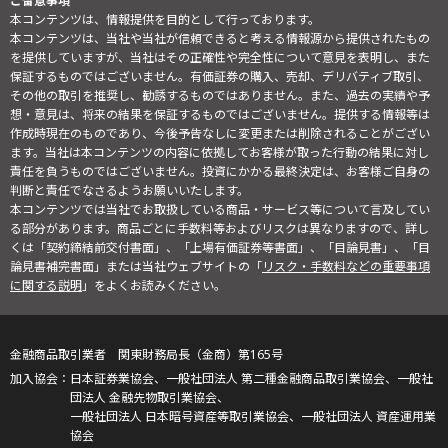
ご留意事項
本コンテンツは、情報提供を目的として行っております。
本コンテンツは、当社や当社が信頼できると考える情報源から提供されたもの
を提供していますが、当社はその正確性や完全性について意見を表明し、また
保証するものではございません。有価証券の購入、売却、デリバティブ取引、
その他の取引を推奨し、勧誘するものではありません。また、過去の実績や予
想・意見は、将来の結果を保証するものではございません。提供する情報等は
作成時現在のものであり、今後予告なしに変更または削除されることがござい
ます。当社は本コンテンツの内容に依拠してお客様が取った行動の結果に対し
責任を負うものではございません。投資にかかる最終決定は、お客様ご自身の
判断と責任でなさるようお願いいたします。
本コンテンツでは当社でお取扱している商品・サービス等について言及してい
る部分があります。商品ごとに手数料等およびリスクは異なりますので、詳し
くは「契約締結前交付書面」、「上場有価証券等書面」、「目論見書」、「目
論見書補完書面」または当社ウェブサイトの「
リスク・手数料などの重要事項
に関する説明
」をよくお読みください。
金融商品取引業者 関東財務局長（金商）第165号
日本証券業協会、一般社団法人 第二種金融商品取引業協会、一般社
団法人 金融先物取引業協会、
一般社団法人 日本暗号資産等取引業協会、一般社団法人 資産運用業
協会