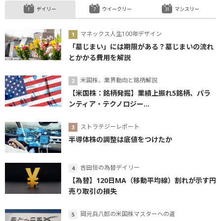
デイリー
ウイークリー
マンスリー
マネックス人生100年デザイン
「墓じまい」には期限がある？墓じまいの流れ
とかかる費用を解説
米国株、業界動向と銘柄解説
【米国株：銘柄発掘】業績上振れ5銘柄、パラ
ンティア・テクノロジー...
ストラテジーレポート
半導体株の調整は底値をつけたか
吉田恒の為替デイリー
【為替】120日MA（移動平均線）割れが示す円
売り取引の損失
岡元兵八郎の米国株マスターへの道