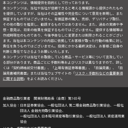
本コンテンツは、情報提供を目的として行っております。
本コンテンツは、当社や当社が信頼できると考える情報源から提供されたもの
を提供していますが、当社はその正確性や完全性について意見を表明し、また
保証するものではございません。有価証券の購入、売却、デリバティブ取引、
その他の取引を推奨し、勧誘するものではありません。また、過去の実績や予
想・意見は、将来の結果を保証するものではございません。提供する情報等は
作成時現在のものであり、今後予告なしに変更または削除されることがござい
ます。当社は本コンテンツの内容に依拠してお客様が取った行動の結果に対し
責任を負うものではございません。投資にかかる最終決定は、お客様ご自身の
判断と責任でなさるようお願いいたします。
本コンテンツでは当社でお取扱している商品・サービス等について言及してい
る部分があります。商品ごとに手数料等およびリスクは異なりますので、詳し
くは「契約締結前交付書面」、「上場有価証券等書面」、「目論見書」、「目
論見書補完書面」または当社ウェブサイトの「
リスク・手数料などの重要事項
に関する説明
」をよくお読みください。
金融商品取引業者 関東財務局長（金商）第165号
日本証券業協会、一般社団法人 第二種金融商品取引業協会、一般社
団法人 金融先物取引業協会、
一般社団法人 日本暗号資産等取引業協会、一般社団法人 資産運用業
協会