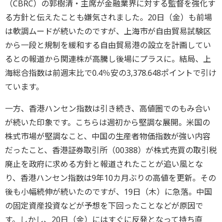
（CBRC）の郭樹清・主席が金融業界に対する監督を強化す
る方針と伝えたことも嫌気されました。20日（金）も前場
は軟調ムードが続いたのですが、上海市が自由貿易試験区
から一段と規制を緩和する自由貿易港の設立を計画してい
るとの報道から関連株が高騰し後場にプラスに。結局、上
海総合指数は前週末比で0.4％安の3,378.648ポイントで引け
ています。
一方、香港ハンセン指数は引き続き、高値圏でのもみ合い
が続いた印象です。こちらは週初から堅調な展開。米国の
株式市場が堅調なこと、中国の生産者物価指数が強い内容
だったこと、香港証券取引所（00388）が株式売買の取引税
廃止を政府に求める方針と報道されたことが追い風とな
り、香港ハンセン指数は9年10カ月ぶりの高値を更新。その
後も小幅続伸が続いたのですが、19日（木）に急落。中国
の固定資産投資などが予想を下回ったことなどが原因で
す。しかし、20日（金）にはすぐに反発となって持ち直