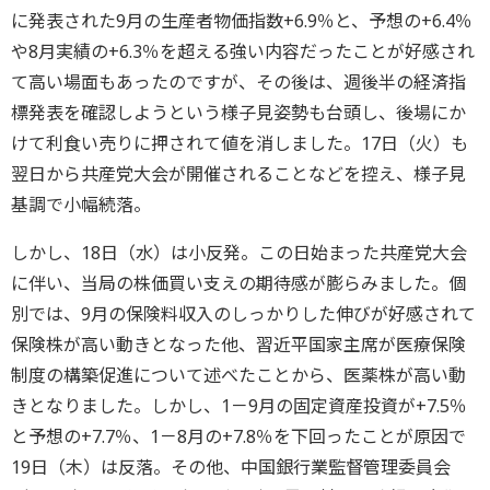
に発表された9月の生産者物価指数+6.9％と、予想の+6.4％
や8月実績の+6.3％を超える強い内容だったことが好感され
て高い場面もあったのですが、その後は、週後半の経済指
標発表を確認しようという様子見姿勢も台頭し、後場にか
けて利食い売りに押されて値を消しました。17日（火）も
翌日から共産党大会が開催されることなどを控え、様子見
基調で小幅続落。
しかし、18日（水）は小反発。この日始まった共産党大会
に伴い、当局の株価買い支えの期待感が膨らみました。個
別では、9月の保険料収入のしっかりした伸びが好感されて
保険株が高い動きとなった他、習近平国家主席が医療保険
制度の構築促進について述べたことから、医薬株が高い動
きとなりました。しかし、1－9月の固定資産投資が+7.5％
と予想の+7.7％、1－8月の+7.8％を下回ったことが原因で
19日（木）は反落。その他、中国銀行業監督管理委員会