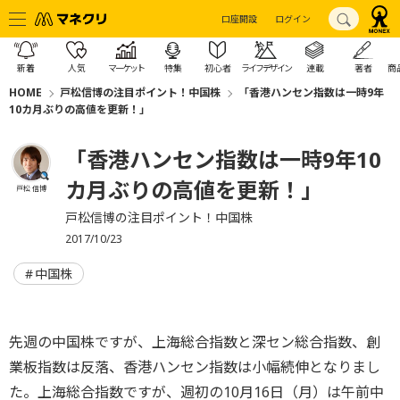
口座開設
ログイン
新着
人気
マーケット
特集
初心者
ライフデザイン
連載
著者
商
HOME
戸松信博の注目ポイント！中国株
「香港ハンセン指数は一時9年
10カ月ぶりの高値を更新！」
「香港ハンセン指数は一時9年10
カ月ぶりの高値を更新！」
戸松 信博
戸松信博の注目ポイント！中国株
2017/10/23
中国株
先週の中国株ですが、上海総合指数と深セン総合指数、創
業板指数は反落、香港ハンセン指数は小幅続伸となりまし
た。上海総合指数ですが、週初の10月16日（月）は午前中