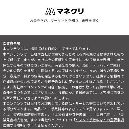
お金を学び、マーケットを知り、未来を描く
ご留意事項
本コンテンツは、情報提供を目的として行っております。
本コンテンツは、当社や当社が信頼できると考える情報源から提供されたもの
を提供していますが、当社はその正確性や完全性について意見を表明し、また
保証するものではございません。有価証券の購入、売却、デリバティブ取引、
その他の取引を推奨し、勧誘するものではありません。また、過去の実績や予
想・意見は、将来の結果を保証するものではございません。提供する情報等は
作成時現在のものであり、今後予告なしに変更または削除されることがござい
ます。当社は本コンテンツの内容に依拠してお客様が取った行動の結果に対し
責任を負うものではございません。投資にかかる最終決定は、お客様ご自身の
判断と責任でなさるようお願いいたします。
本コンテンツでは当社でお取扱している商品・サービス等について言及してい
る部分があります。商品ごとに手数料等およびリスクは異なりますので、詳し
くは「契約締結前交付書面」、「上場有価証券等書面」、「目論見書」、「目
論見書補完書面」または当社ウェブサイトの「
リスク・手数料などの重要事項
に関する説明
」をよくお読みください。