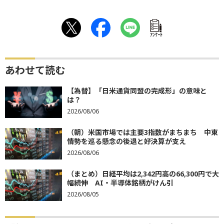
ｱﾝｹｰﾄ
あわせて読む
【為替】「日米通貨同盟の完成形」の意味と
は？
2026/08/06
（朝）米国市場では主要3指数がまちまち 中東
情勢を巡る懸念の後退と好決算が支え
2026/08/06
（まとめ）日経平均は2,342円高の66,300円で大
幅続伸 AI・半導体銘柄がけん引
2026/08/05