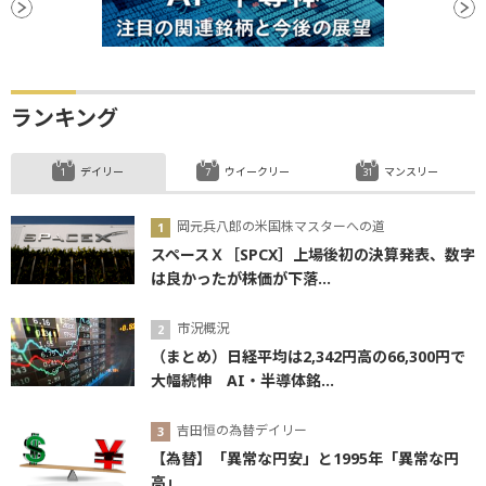
ランキング
デイリー
ウイークリー
マンスリー
岡元兵八郎の米国株マスターへの道
スペースＸ［SPCX］上場後初の決算発表、数字
は良かったが株価が下落...
市況概況
（まとめ）日経平均は2,342円高の66,300円で
大幅続伸 AI・半導体銘...
吉田恒の為替デイリー
【為替】「異常な円安」と1995年「異常な円
高」