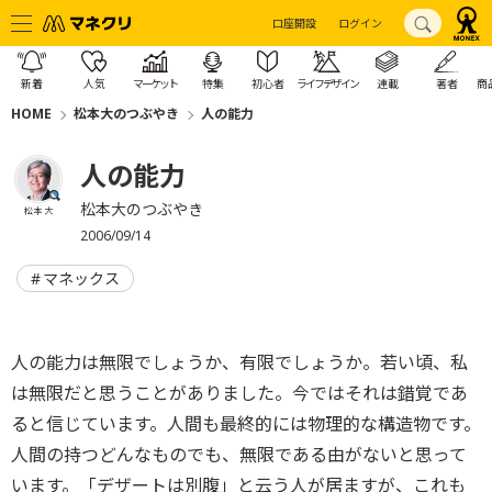
口座開設
ログイン
新着
人気
マーケット
特集
初心者
ライフデザイン
連載
著者
商
HOME
松本大のつぶやき
人の能力
人の能力
松本大のつぶやき
松本 大
2006/09/14
マネックス
人の能力は無限でしょうか、有限でしょうか。若い頃、私
は無限だと思うことがありました。今ではそれは錯覚であ
ると信じています。人間も最終的には物理的な構造物です。
人間の持つどんなものでも、無限である由がないと思って
います。「デザートは別腹」と云う人が居ますが、これも