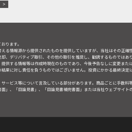
ております。
考える情報源から提供されたものを提供していますが、当社はその正確
売却、デリバティブ取引、その他の取引を推奨し、勧誘するものではあ
。提供する情報等は作成時現在のものであり、今後予告なしに変更また
の結果に対し責任を負うものではございません。投資にかかる最終決定
・サービス等について言及している部分があります。商品ごとに手数料
書面」、「目論見書」、「目論見書補完書面」または当社ウェブサイト