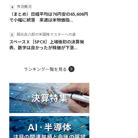
市況概況
（まとめ）日経平均は76円安の65,606円
で小幅に続落 来週は米物価指...
岡元兵八郎の米国株マスターへの道
スペースＸ［SPCX］上場後初の決算発
表、数字は良かったが株価が下落...
ランキング一覧を見る