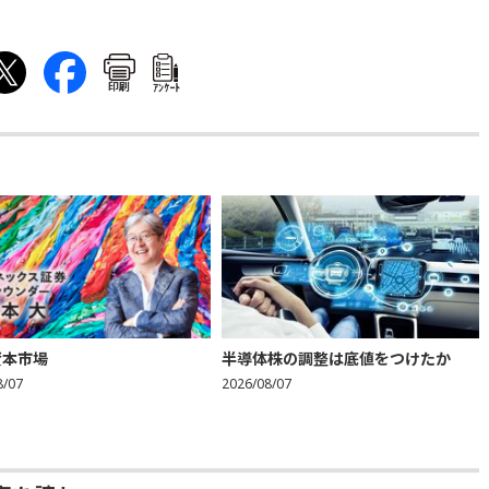
印刷
ｱﾝｹｰﾄ
資本市場
半導体株の調整は底値をつけたか
8/07
2026/08/07