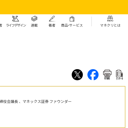
者
ライフデザイン
連載
著者
商
品・
サービス
マネクリとは
印刷
ｱﾝｹｰﾄ
締役会議長 、マネックス証券 ファウンダー