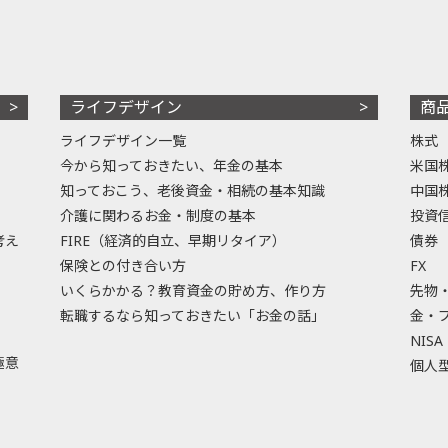
ライフデザイン
商
ライフデザイン一覧
株式
今から知っておきたい、年金の基本
米国
知っておこう、老後資金・相続の基本知識
中国
介護に関わるお金・制度の基本
投資
考え
FIRE（経済的自立、早期リタイア）
債券
保険との付き合い方
FX
いくらかかる？教育資金の貯め方、作り方
先物
転職するなら知っておきたい「お金の話」
金・
NISA
極意
個人型