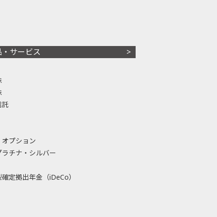
品・サービス
株
株
信託
・オプション
プラチナ・シルバー
確定拠出年金（iDeCo）