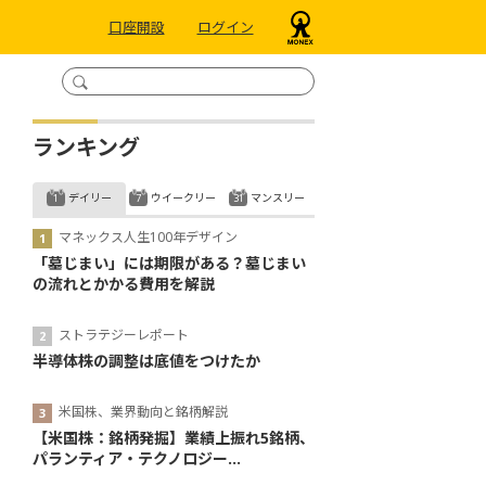
口座開設
ログイン
ランキング
デイリー
ウイークリー
マンスリー
マネックス人生100年デザイン
「墓じまい」には期限がある？墓じまい
の流れとかかる費用を解説
ストラテジーレポート
半導体株の調整は底値をつけたか
米国株、業界動向と銘柄解説
【米国株：銘柄発掘】業績上振れ5銘柄、
パランティア・テクノロジー...