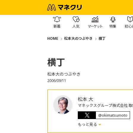
新着
人気
マーケット
特集
初心
HOME
松本大のつぶやき
横丁
横丁
松本大のつぶやき
2006/09/11
松本 大
マネックスグループ株式会社 取
@okimatsumoto
もっと見る