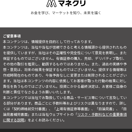
お金を学び、マーケットを知り、未来を描く
ご留意事項
本コンテンツは、情報提供を目的として行っております。
本コンテンツは、当社や当社が信頼できると考える情報源から提供されたもの
を提供していますが、当社はその正確性や完全性について意見を表明し、また
保証するものではございません。有価証券の購入、売却、デリバティブ取引、
その他の取引を推奨し、勧誘するものではありません。また、過去の実績や予
想・意見は、将来の結果を保証するものではございません。提供する情報等は
作成時現在のものであり、今後予告なしに変更または削除されることがござい
ます。当社は本コンテンツの内容に依拠してお客様が取った行動の結果に対し
責任を負うものではございません。投資にかかる最終決定は、お客様ご自身の
判断と責任でなさるようお願いいたします。
本コンテンツでは当社でお取扱している商品・サービス等について言及してい
る部分があります。商品ごとに手数料等およびリスクは異なりますので、詳し
くは「契約締結前交付書面」、「上場有価証券等書面」、「目論見書」、「目
論見書補完書面」または当社ウェブサイトの「
リスク・手数料などの重要事項
に関する説明
」をよくお読みください。