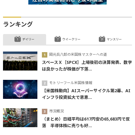
ランキング
デイリー
ウイークリー
マンスリー
岡元兵八郎の米国株マスターへの道
スペースＸ［SPCX］上場後初の決算発表、数字
は良かったが株価が下落...
モトリーフール米国株情報
【米国株動向】AIスーパーサイクル第2幕、AI
インフラ投資拡大で恩恵...
市況概況
（まとめ）日経平均は617円安の65,683円で反
落 半導体株に売りも好...