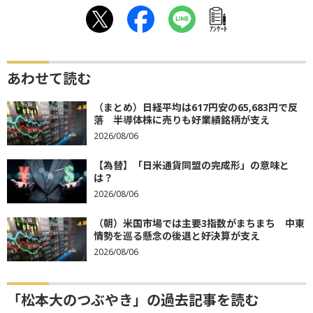
ｱﾝｹｰﾄ
あわせて読む
（まとめ）日経平均は617円安の65,683円で反
落 半導体株に売りも好業績銘柄が支え
2026/08/06
【為替】「日米通貨同盟の完成形」の意味と
は？
2026/08/06
（朝）米国市場では主要3指数がまちまち 中東
情勢を巡る懸念の後退と好決算が支え
2026/08/06
「松本大のつぶやき」の過去記事を読む