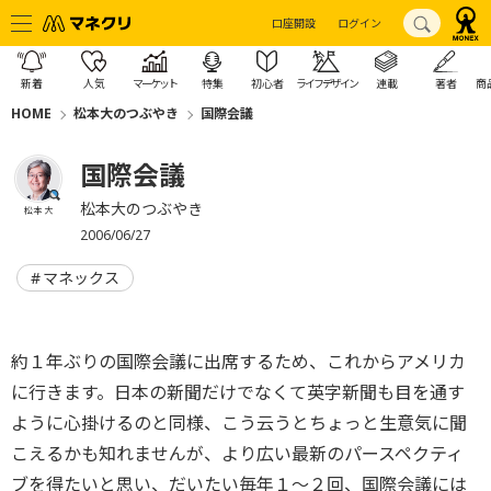
口座開設
ログイン
新着
人気
マーケット
特集
初心者
ライフデザイン
連載
著者
商
HOME
松本大のつぶやき
国際会議
国際会議
松本大のつぶやき
松本 大
2006/06/27
マネックス
約１年ぶりの国際会議に出席するため、これからアメリカ
に行きます。日本の新聞だけでなくて英字新聞も目を通す
ように心掛けるのと同様、こう云うとちょっと生意気に聞
こえるかも知れませんが、より広い最新のパースペクティ
ブを得たいと思い、だいたい毎年１〜２回、国際会議には