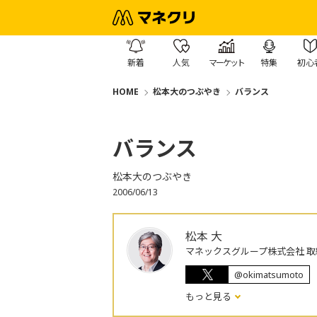
新着
人気
マーケット
特集
初心
HOME
松本大のつぶやき
バランス
バランス
松本大のつぶやき
2006/06/13
松本 大
マネックスグループ株式会社 取
@okimatsumoto
もっと見る