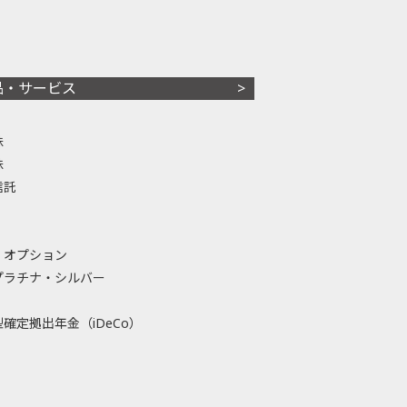
品・サービス
株
株
信託
・オプション
プラチナ・シルバー
確定拠出年金（iDeCo）