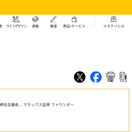
者
ライフデザイン
連載
著者
商
品・
サービス
マネクリとは
印刷
ｱﾝｹｰﾄ
締役会議長 、マネックス証券 ファウンダー