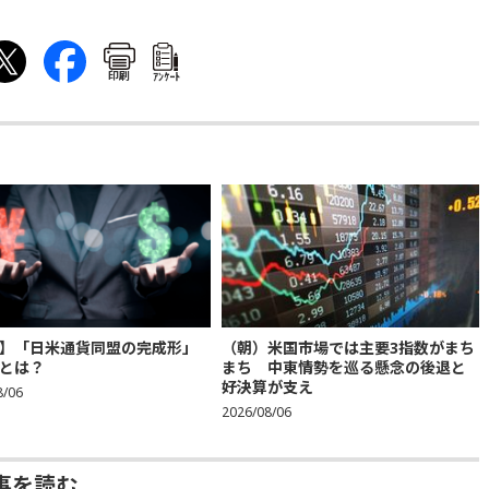
印刷
ｱﾝｹｰﾄ
】「日米通貨同盟の完成形」
（朝）米国市場では主要3指数がまち
とは？
まち 中東情勢を巡る懸念の後退と
好決算が支え
8/06
2026/08/06
事を読む