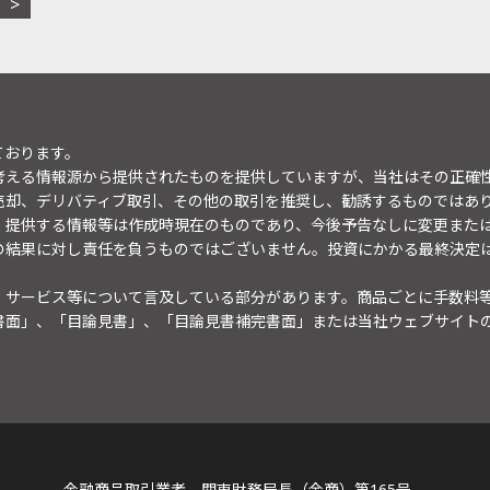
ております。
考える情報源から提供されたものを提供していますが、当社はその正確
売却、デリバティブ取引、その他の取引を推奨し、勧誘するものではあ
。提供する情報等は作成時現在のものであり、今後予告なしに変更また
の結果に対し責任を負うものではございません。投資にかかる最終決定
・サービス等について言及している部分があります。商品ごとに手数料
書面」、「目論見書」、「目論見書補完書面」または当社ウェブサイト
金融商品取引業者 関東財務局長（金商）第165号