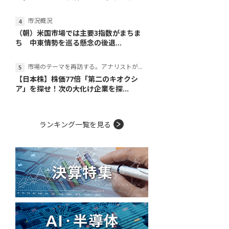
市況概況
（朝）米国市場では主要3指数がまちま
ち 中東情勢を巡る懸念の後退...
市場のテーマを再訪する。アナリストが読み解くテーマの本質
【日本株】株価77倍「第二のキオクシ
ア」を探せ！次の大化け企業を探...
ランキング一覧を見る