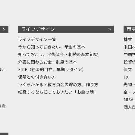
ライフデザイン
商
ライフデザイン一覧
株式
今から知っておきたい、年金の基本
米国
知っておこう、老後資金・相続の基本知識
中国
介護に関わるお金・制度の基本
投資
考え
FIRE（経済的自立、早期リタイア）
債券
保険との付き合い方
FX
いくらかかる？教育資金の貯め方、作り方
先物
転職するなら知っておきたい「お金の話」
金・
NISA
極意
個人型