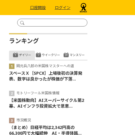
口座開設
ログイン
ランキング
デイリー
ウイークリー
マンスリー
岡元兵八郎の米国株マスターへの道
スペースＸ［SPCX］上場後初の決算発
表、数字は良かったが株価が下落...
モトリーフール米国株情報
【米国株動向】AIスーパーサイクル第2
幕、AIインフラ投資拡大で恩恵...
市況概況
（まとめ）日経平均は2,342円高の
66,300円で大幅続伸 AI・半導体銘...