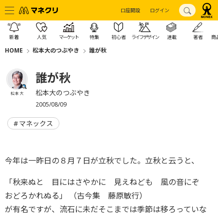
口座開設
ログイン
新着
人気
マーケット
特集
初心者
ライフデザイン
連載
著者
商
HOME
松本大のつぶやき
誰が秋
誰が秋
松本大のつぶやき
松本 大
2005/08/09
マネックス
今年は一昨日の８月７日が立秋でした。立秋と云うと、
「秋来ぬと 目にはさやかに 見えねども 風の音にぞ
おどろかれぬる」 （古今集 藤原敏行）
が有名ですが、流石に未だそこまでは季節は移ろっていな