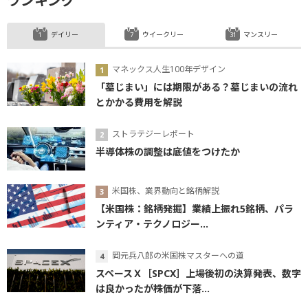
ランキング
デイリー
ウイークリー
マンスリー
マネックス人生100年デザイン
「墓じまい」には期限がある？墓じまいの流れ
とかかる費用を解説
ストラテジーレポート
半導体株の調整は底値をつけたか
米国株、業界動向と銘柄解説
【米国株：銘柄発掘】業績上振れ5銘柄、パラ
ンティア・テクノロジー...
岡元兵八郎の米国株マスターへの道
スペースＸ［SPCX］上場後初の決算発表、数字
は良かったが株価が下落...