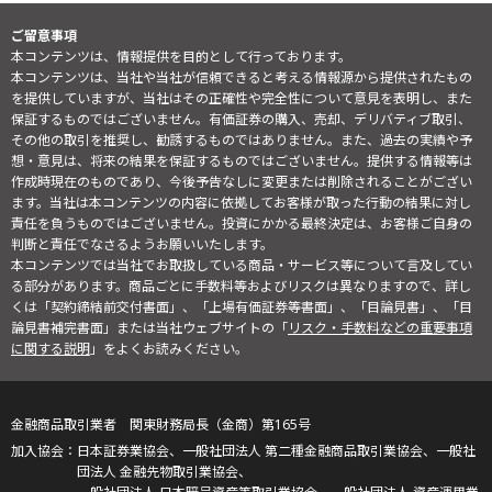
ご留意事項
本コンテンツは、情報提供を目的として行っております。
本コンテンツは、当社や当社が信頼できると考える情報源から提供されたもの
を提供していますが、当社はその正確性や完全性について意見を表明し、また
保証するものではございません。有価証券の購入、売却、デリバティブ取引、
その他の取引を推奨し、勧誘するものではありません。また、過去の実績や予
想・意見は、将来の結果を保証するものではございません。提供する情報等は
作成時現在のものであり、今後予告なしに変更または削除されることがござい
ます。当社は本コンテンツの内容に依拠してお客様が取った行動の結果に対し
責任を負うものではございません。投資にかかる最終決定は、お客様ご自身の
判断と責任でなさるようお願いいたします。
本コンテンツでは当社でお取扱している商品・サービス等について言及してい
る部分があります。商品ごとに手数料等およびリスクは異なりますので、詳し
くは「契約締結前交付書面」、「上場有価証券等書面」、「目論見書」、「目
論見書補完書面」または当社ウェブサイトの「
リスク・手数料などの重要事項
に関する説明
」をよくお読みください。
金融商品取引業者 関東財務局長（金商）第165号
日本証券業協会、一般社団法人 第二種金融商品取引業協会、一般社
団法人 金融先物取引業協会、