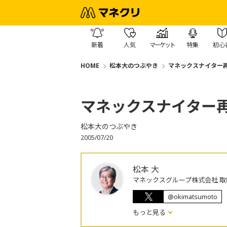
新着
人気
マーケット
特集
初心
HOME
松本大のつぶやき
マネックスナイター
マネックスナイター
松本大のつぶやき
2005/07/20
松本 大
マネックスグループ株式会社 取
@okimatsumoto
もっと見る