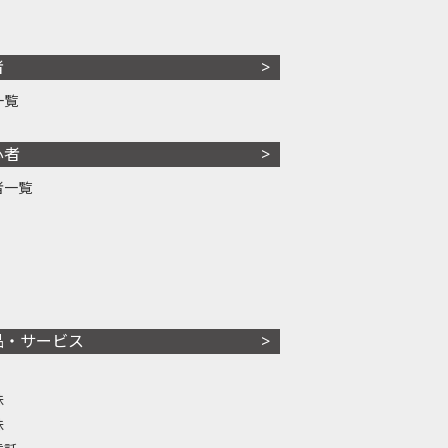
者
一覧
心者
者一覧
品・サービス
株
株