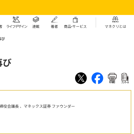
者
ライフデザイン
連載
著者
商
品・
サービス
マネクリとは
再び
再び
印刷
ｱﾝｹｰﾄ
締役会議長 、マネックス証券 ファウンダー