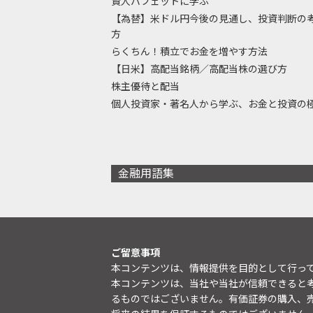
賢人バフェットに学ぶ
【為替】米ドル円今後の見通し、投資判断の
方
らくちん！積立でお金を増やす方法
【日米】高配当銘柄／高配当株の選び方
株主優待と配当
個人投資家・著名人から学ぶ、お金と投資の
金融用語集
ご留意事項
本コンテンツは、情報提供を目的として行っ
本コンテンツは、当社や当社が信頼できると
るものではございません。有価証券の購入、