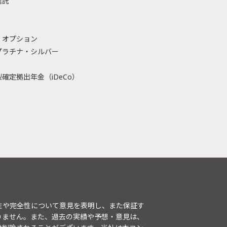
信託
・オプション
プラチナ・シルバー
確定拠出年金（iDeCo）
性や完全性について意見を表明し、また保証す
りません。また、過去の実績や予想・意見は、