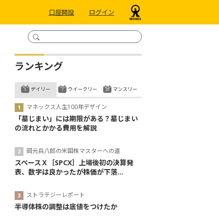
口座開設
ログイン
ランキング
デイリー
ウイークリー
マンスリー
マネックス人生100年デザイン
「墓じまい」には期限がある？墓じまい
の流れとかかる費用を解説
岡元兵八郎の米国株マスターへの道
スペースＸ［SPCX］上場後初の決算発
表、数字は良かったが株価が下落...
ストラテジーレポート
半導体株の調整は底値をつけたか