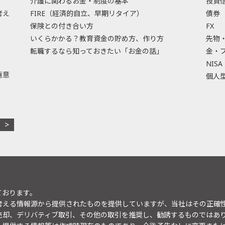
介護に関わるお金・制度の基本
投資
考え
FIRE（経済的自立、早期リタイア）
債券
保険との付き合い方
FX
いくらかかる？教育資金の貯め方、作り方
先物
転職するなら知っておきたい「お金の話」
金・
NISA
極意
個人型
ております。
考える情報源から提供されたものを提供していますが、当社はその正確
売却、デリバティブ取引、その他の取引を推奨し、勧誘するものではあ