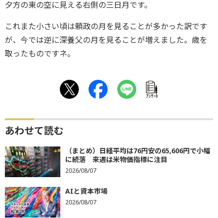
夕方の東の空に見える右側の三日月です。
これまた小さい頃は頼政の月を見ることが多かった訳です
が、今では逆に深養父の月を見ることが増えました。歳を
取ったものですネ。
ｱﾝｹｰﾄ
あわせて読む
（まとめ）日経平均は76円安の65,606円で小幅
に続落 来週は米物価指標に注目
2026/08/07
AIと資本市場
2026/08/07