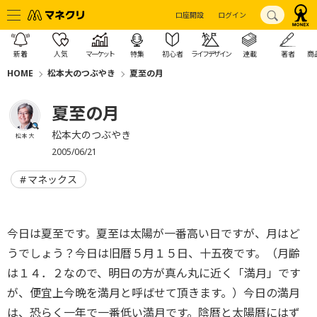
口座開設
ログイン
新着
人気
マーケット
特集
初心者
ライフデザイン
連載
著者
商
HOME
松本大のつぶやき
夏至の月
夏至の月
松本大のつぶやき
松本 大
2005/06/21
マネックス
今日は夏至です。夏至は太陽が一番高い日ですが、月はど
うでしょう？今日は旧暦５月１５日、十五夜です。（月齢
は１４．２なので、明日の方が真ん丸に近く「満月」です
が、便宜上今晩を満月と呼ばせて頂きます。）今日の満月
は、恐らく一年で一番低い満月です。陰暦と太陽暦にはず