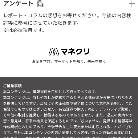
アンケート
レポート・コラムの感想をお寄せください。今後の内容検
討等に参考にさせていただきます。
※は必須項目です。
お金を学び、マーケットを知り、未来を描く
ご留意事項
本コンテンツは、情報提供を目的として行っております。
本コンテンツは、当社や当社が信頼できると考える情報源から提供されたもの
を提供していますが、当社はその正確性や完全性について意見を表明し、また
保証するものではございません。有価証券の購入、売却、デリバティブ取引、
その他の取引を推奨し、勧誘するものではありません。また、過去の実績や予
想・意見は、将来の結果を保証するものではございません。提供する情報等は
作成時現在のものであり、今後予告なしに変更または削除されることがござい
ます。当社は本コンテンツの内容に依拠してお客様が取った行動の結果に対し