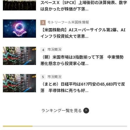
スペースＸ［SPCX］上場後初の決算発表、数字
は良かったが株価が下落...
モトリーフール米国株情報
【米国株動向】AIスーパーサイクル第2幕、AI
インフラ投資拡大で恩恵...
市況概況
（朝）米国市場は3指数揃って下落 中東情勢
悪化懸念から投資家心理...
市況概況
（まとめ）日経平均は617円安の65,683円で反
落 半導体株に売りも好...
ランキング一覧を見る