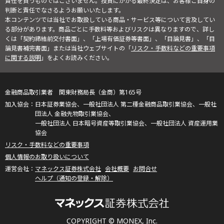
責任を負うものではございません。投資にかかる最終決定は、お客様ご自身の
判断と責任でなさるようお願いいたします。
本コンテンツでは当社でお取扱している商品・サービス等について言及してい
る部分があります。商品ごとに手数料等およびリスクは異なりますので、詳し
くは「契約締結前交付書面」、「上場有価証券等書面」、「目論見書」、「目
論見書補完書面」または当社ウェブサイトの「
リスク・手数料などの重要事項
に関する説明
」をよくお読みください。
金融商品取引業者 関東財務局長（金商）第165号
日本証券業協会、一般社団法人 第二種金融商品取引業協会、一般社
団法人 金融先物取引業協会、
一般社団法人 日本暗号資産等取引業協会、一般社団法人 資産運用業
協会
リスク・手数料などの重要事項
個人情報のお取り扱いについて
マネックス証券株式会社
会社概要
お問合せ
ヘルプ（通知の登録・解除）
COPYRIGHT © MONEX, Inc.