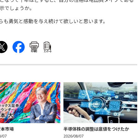
となって十年ほどすると、自分の性格は屯田兵タイプである
示でしょうか。
らも勇気と感動を与え続けて欲しいと思います。
印刷
ｱﾝｹｰﾄ
資本市場
半導体株の調整は底値をつけたか
8/07
2026/08/07