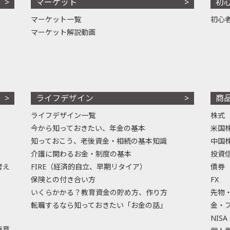
マーケット
初
マーケット一覧
初心
マーケット解説動画
ライフデザイン
商
ライフデザイン一覧
株式
今から知っておきたい、年金の基本
米国
知っておこう、老後資金・相続の基本知識
中国
介護に関わるお金・制度の基本
投資
考え
FIRE（経済的自立、早期リタイア）
債券
保険との付き合い方
FX
いくらかかる？教育資金の貯め方、作り方
先物
転職するなら知っておきたい「お金の話」
金・
NISA
極意