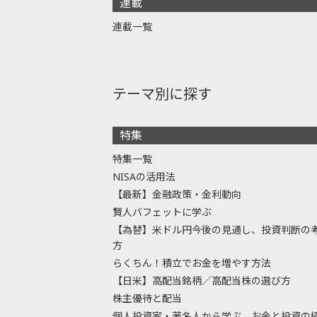
連載
連載一覧
テーマ別に探す
特集
特集一覧
NISAの活用法
【最新】金融政策・金利動向
賢人バフェットに学ぶ
【為替】米ドル円今後の見通し、投資判断の
方
らくちん！積立でお金を増やす方法
【日米】高配当銘柄／高配当株の選び方
株主優待と配当
個人投資家・著名人から学ぶ、お金と投資の