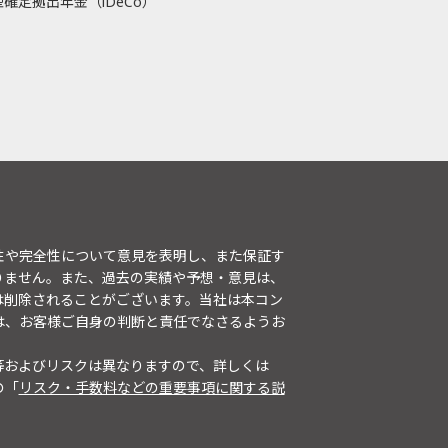
確定拠出年金（iDeCo）
性や完全性について意見を表明し、また保証す
りません。また、過去の実績や予想・意見は、
は削除されることがございます。当社は本コン
は、お客様ご自身の判断と責任でなさるようお
等およびリスクは異なりますので、詳しくは
の「
リスク・手数料などの重要事項に関する説