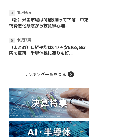
市況概況
（朝）米国市場は3指数揃って下落 中東
情勢悪化懸念から投資家心理...
市況概況
（まとめ）日経平均は617円安の65,683
円で反落 半導体株に売りも好...
ランキング一覧を見る