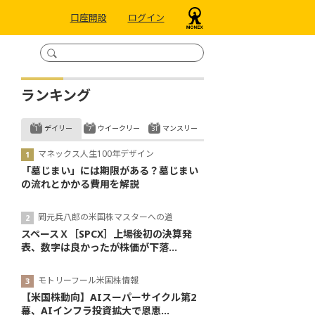
口座開設
ログイン
ランキング
デイリー
ウイークリー
マンスリー
マネックス人生100年デザイン
「墓じまい」には期限がある？墓じまい
の流れとかかる費用を解説
岡元兵八郎の米国株マスターへの道
スペースＸ［SPCX］上場後初の決算発
表、数字は良かったが株価が下落...
モトリーフール米国株情報
【米国株動向】AIスーパーサイクル第2
幕、AIインフラ投資拡大で恩恵...