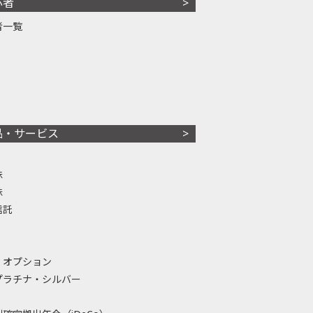
心者
者一覧
品・サービス
株
株
信託
・オプション
プラチナ・シルバー