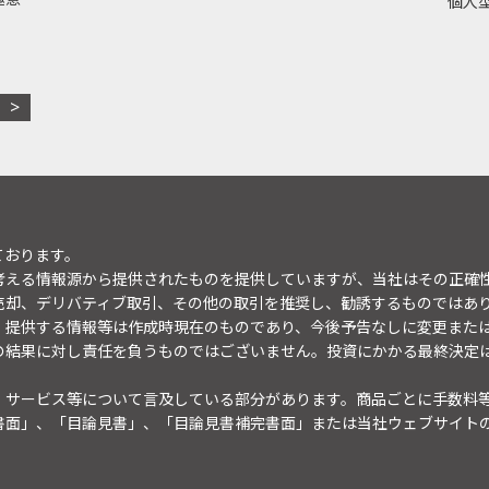
個人型
ております。
考える情報源から提供されたものを提供していますが、当社はその正確
売却、デリバティブ取引、その他の取引を推奨し、勧誘するものではあ
。提供する情報等は作成時現在のものであり、今後予告なしに変更また
の結果に対し責任を負うものではございません。投資にかかる最終決定
・サービス等について言及している部分があります。商品ごとに手数料
書面」、「目論見書」、「目論見書補完書面」または当社ウェブサイト