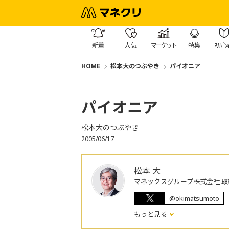
新着
人気
マーケット
特集
初心
HOME
松本大のつぶやき
パイオニア
パイオニア
松本大のつぶやき
2005/06/17
松本 大
マネックスグループ株式会社 取
@okimatsumoto
もっと見る