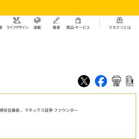
者
ライフデザイン
連載
著者
商
品・
サービス
マネクリとは
印刷
ｱﾝｹｰﾄ
締役会議長 、マネックス証券 ファウンダー