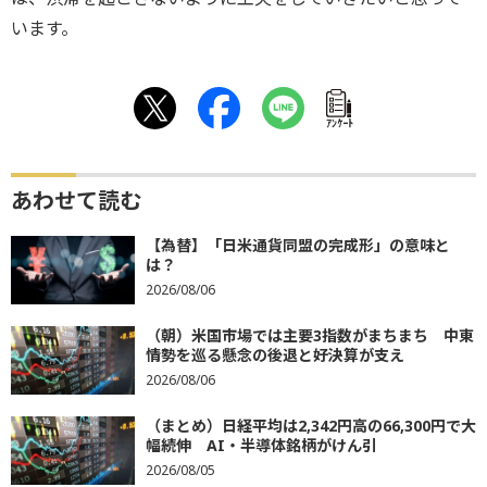
います。
ｱﾝｹｰﾄ
あわせて読む
【為替】「日米通貨同盟の完成形」の意味と
は？
2026/08/06
（朝）米国市場では主要3指数がまちまち 中東
情勢を巡る懸念の後退と好決算が支え
2026/08/06
（まとめ）日経平均は2,342円高の66,300円で大
幅続伸 AI・半導体銘柄がけん引
2026/08/05