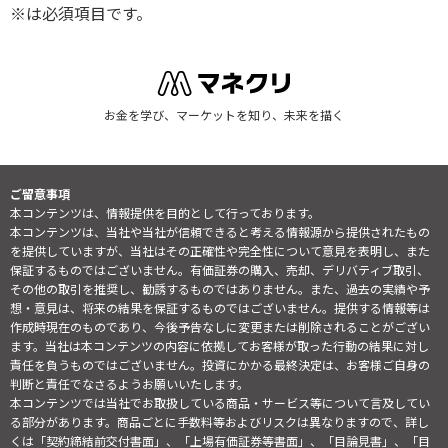
※は必須項目です。
お金を学び、マーケットを知り、未来を描く
ご留意事項
本コンテンツは、情報提供を目的として行っております。
本コンテンツは、当社や当社が信頼できると考える情報源から提供されたもの
を提供していますが、当社はその正確性や完全性について意見を表明し、また
保証するものではございません。有価証券の購入、売却、デリバティブ取引、
その他の取引を推奨し、勧誘するものではありません。また、過去の実績や予
想・意見は、将来の結果を保証するものではございません。提供する情報等は
作成時現在のものであり、今後予告なしに変更または削除されることがござい
ます。当社は本コンテンツの内容に依拠してお客様が取った行動の結果に対し
責任を負うものではございません。投資にかかる最終決定は、お客様ご自身の
判断と責任でなさるようお願いいたします。
本コンテンツでは当社でお取扱している商品・サービス等について言及してい
る部分があります。商品ごとに手数料等およびリスクは異なりますので、詳し
くは「契約締結前交付書面」、「上場有価証券等書面」、「目論見書」、「目