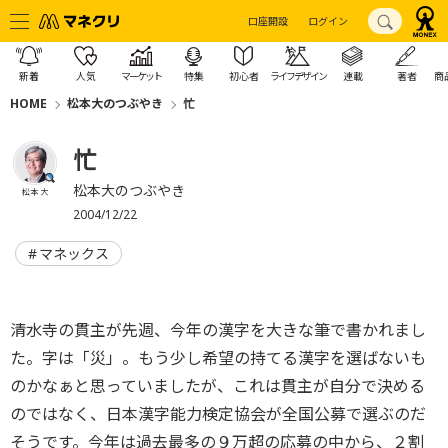
口座開設
ログイン
新着
人気
マーケット
特集
初心者
ライフデザイン
連載
著者
商
HOME
松本大のつぶやき
忙
忙
松本大のつぶやき
松本 大
2004/12/22
マネックス
清水寺の貫主が先週、今年の漢字を大きな筆で書かれまし
た。字は「災」。もう少し希望の持てる漢字を選ばないも
のかなぁと思っていましたが、これは貫主が自分で決める
のではなく、日本漢字能力検定協会が全国公募で選ぶのだ
そうです。今年は過去最多の９万超の応募の中から、２割