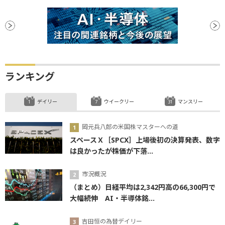
ランキング
デイリー
ウイークリー
マンスリー
岡元兵八郎の米国株マスターへの道
スペースＸ［SPCX］上場後初の決算発表、数字
は良かったが株価が下落...
市況概況
（まとめ）日経平均は2,342円高の66,300円で
大幅続伸 AI・半導体銘...
吉田恒の為替デイリー