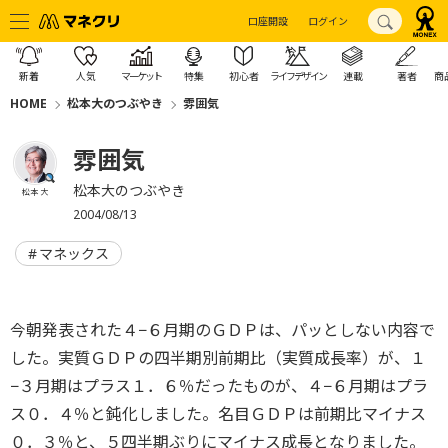
口座開設
ログイン
新着
人気
マーケット
特集
初心者
ライフデザイン
連載
著者
商
HOME
松本大のつぶやき
雰囲気
雰囲気
松本大のつぶやき
松本 大
2004/08/13
マネックス
今朝発表された４−６月期のＧＤＰは、パッとしない内容で
した。実質ＧＤＰの四半期別前期比（実質成長率）が、１
−３月期はプラス１．６％だったものが、４−６月期はプラ
ス０．４％と鈍化しました。名目ＧＤＰは前期比マイナス
０．３％と、５四半期ぶりにマイナス成長となりました。