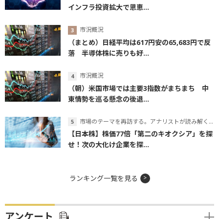
インフラ投資拡大で恩恵...
市況概況
（まとめ）日経平均は617円安の65,683円で反
落 半導体株に売りも好...
市況概況
（朝）米国市場では主要3指数がまちまち 中
東情勢を巡る懸念の後退...
市場のテーマを再訪する。アナリストが読み解くテーマの本質
【日本株】株価77倍「第二のキオクシア」を探
せ！次の大化け企業を探...
ランキング一覧を見る
アンケート