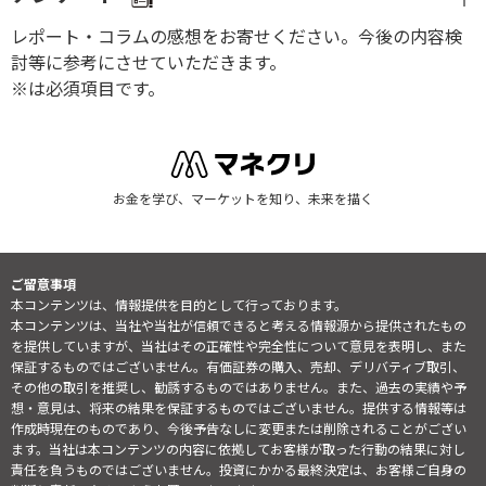
レポート・コラムの感想をお寄せください。今後の内容検
討等に参考にさせていただきます。
※は必須項目です。
お金を学び、マーケットを知り、未来を描く
ご留意事項
本コンテンツは、情報提供を目的として行っております。
本コンテンツは、当社や当社が信頼できると考える情報源から提供されたもの
を提供していますが、当社はその正確性や完全性について意見を表明し、また
保証するものではございません。有価証券の購入、売却、デリバティブ取引、
その他の取引を推奨し、勧誘するものではありません。また、過去の実績や予
想・意見は、将来の結果を保証するものではございません。提供する情報等は
作成時現在のものであり、今後予告なしに変更または削除されることがござい
ます。当社は本コンテンツの内容に依拠してお客様が取った行動の結果に対し
責任を負うものではございません。投資にかかる最終決定は、お客様ご自身の