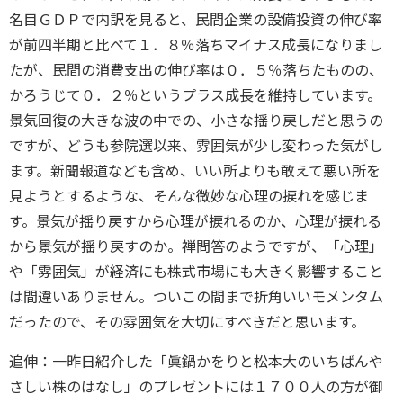
名目ＧＤＰで内訳を見ると、民間企業の設備投資の伸び率
が前四半期と比べて１．８％落ちマイナス成長になりまし
たが、民間の消費支出の伸び率は０．５％落ちたものの、
かろうじて０．２％というプラス成長を維持しています。
景気回復の大きな波の中での、小さな揺り戻しだと思うの
ですが、どうも参院選以来、雰囲気が少し変わった気がし
ます。新聞報道なども含め、いい所よりも敢えて悪い所を
見ようとするような、そんな微妙な心理の捩れを感じま
す。景気が揺り戻すから心理が捩れるのか、心理が捩れる
から景気が揺り戻すのか。禅問答のようですが、「心理」
や「雰囲気」が経済にも株式市場にも大きく影響すること
は間違いありません。ついこの間まで折角いいモメンタム
だったので、その雰囲気を大切にすべきだと思います。
追伸：一昨日紹介した「眞鍋かをりと松本大のいちばんや
さしい株のはなし」のプレゼントには１７００人の方が御