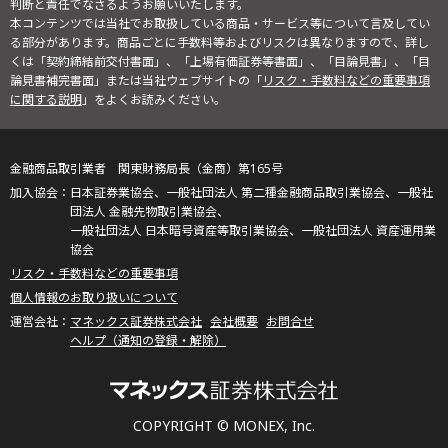
判断と責任でなさるようお願いいたします。
本コンテンツでは当社でお取扱している商品・サービス等について言及してい
る部分があります。商品ごとに手数料等およびリスクは異なりますので、詳し
くは「契約締結前交付書面」、「上場有価証券等書面」、「目論見書」、「目
論見書補完書面」または当社ウェブサイトの「
リスク・手数料などの重要事項
に関する説明
」をよくお読みください。
金融商品取引業者 関東財務局長（金商）第165号
日本証券業協会、一般社団法人 第二種金融商品取引業協会、一般社
団法人 金融先物取引業協会、
一般社団法人 日本暗号資産等取引業協会、一般社団法人 資産運用業
協会
リスク・手数料などの重要事項
個人情報のお取り扱いについて
マネックス証券株式会社
会社概要
お問合せ
ヘルプ（通知の登録・解除）
COPYRIGHT © MONEX, Inc.