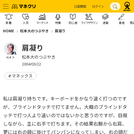
口座開設
ログイン
新着
人気
マーケット
特集
初心者
ライフデザイン
連載
著者
商
HOME
松本大のつぶやき
肩凝り
肩凝り
松本大のつぶやき
松本 大
2004/03/22
マネックス
私は肩凝り持ちです。キーボードをかなり速く打つのです
が、ブラインドタッチで打てません。大概のブラインドタ
ッチで打つ人より速いのではないかと思うのですが、目視
しながら、主に右手で打ちます。その結果右腕から右肩、
更には右の頸に掛けてパンパンになってしまい、右の頭だ