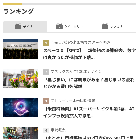
ランキング
デイリー
ウイークリー
マンスリー
岡元兵八郎の米国株マスターへの道
スペースＸ［SPCX］上場後初の決算発表、数字
は良かったが株価が下落...
マネックス人生100年デザイン
「墓じまい」には期限がある？墓じまいの流れ
とかかる費用を解説
モトリーフール米国株情報
【米国株動向】AIスーパーサイクル第2幕、AI
インフラ投資拡大で恩恵...
市況概況
（まとめ）日経平均は617円安の65,683円で反