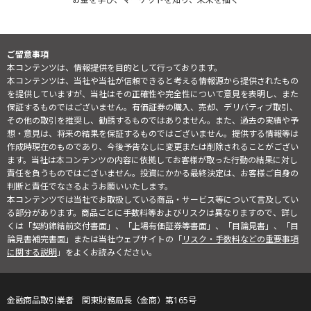
ご留意事項
本コンテンツは、情報提供を目的として行っております。
本コンテンツは、当社や当社が信頼できると考える情報源から提供されたもの
を提供していますが、当社はその正確性や完全性について意見を表明し、また
保証するものではございません。有価証券の購入、売却、デリバティブ取引、
その他の取引を推奨し、勧誘するものではありません。また、過去の実績や予
想・意見は、将来の結果を保証するものではございません。提供する情報等は
作成時現在のものであり、今後予告なしに変更または削除されることがござい
ます。当社は本コンテンツの内容に依拠してお客様が取った行動の結果に対し
責任を負うものではございません。投資にかかる最終決定は、お客様ご自身の
判断と責任でなさるようお願いいたします。
本コンテンツでは当社でお取扱している商品・サービス等について言及してい
る部分があります。商品ごとに手数料等およびリスクは異なりますので、詳し
くは「契約締結前交付書面」、「上場有価証券等書面」、「目論見書」、「目
論見書補完書面」または当社ウェブサイトの「
リスク・手数料などの重要事項
に関する説明
」をよくお読みください。
金融商品取引業者 関東財務局長（金商）第165号