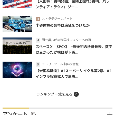
【米国株：銘柄発掘】業績上振れ5銘柄、パラ
ンティア・テクノロジー...
ストラテジーレポート
半導体株の調整は底値をつけたか
岡元兵八郎の米国株マスターへの道
スペースＸ［SPCX］上場後初の決算発表、数字
は良かったが株価が下落...
モトリーフール米国株情報
【米国株動向】AIスーパーサイクル第2幕、AI
インフラ投資拡大で恩恵...
ランキング一覧を見る
アンケート