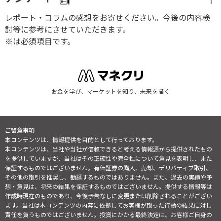
レポート・コラムの感想をお寄せください。今後の内容検
討等に参考にさせていただきます。
※は必須項目です。
お金を学び、マーケットを知り、未来を描く
ご留意事項
本コンテンツは、情報提供を目的として行っております。
本コンテンツは、当社や当社が信頼できると考える情報源から提供されたもの
を提供していますが、当社はその正確性や完全性について意見を表明し、また
保証するものではございません。有価証券の購入、売却、デリバティブ取引、
その他の取引を推奨し、勧誘するものではありません。また、過去の実績や予
想・意見は、将来の結果を保証するものではございません。提供する情報等は
作成時現在のものであり、今後予告なしに変更または削除されることがござい
ます。当社は本コンテンツの内容に依拠してお客様が取った行動の結果に対し
責任を負うものではございません。投資にかかる最終決定は、お客様ご自身の