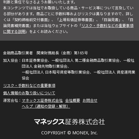
判断と責任でなさるようお願いいたします。
本コンテンツでは当社でお取扱している商品・サービス等について言及してい
る部分があります。商品ごとに手数料等およびリスクは異なりますので、詳し
くは「契約締結前交付書面」、「上場有価証券等書面」、「目論見書」、「目
論見書補完書面」または当社ウェブサイトの「
リスク・手数料などの重要事項
に関する説明
」をよくお読みください。
金融商品取引業者 関東財務局長（金商）第165号
日本証券業協会、一般社団法人 第二種金融商品取引業協会、一般社
団法人 金融先物取引業協会、
一般社団法人 日本暗号資産等取引業協会、一般社団法人 資産運用業
協会
リスク・手数料などの重要事項
個人情報のお取り扱いについて
マネックス証券株式会社
会社概要
お問合せ
ヘルプ（通知の登録・解除）
COPYRIGHT © MONEX, Inc.