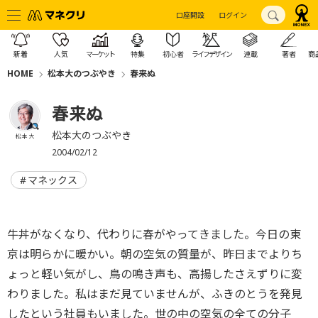
口座開設
ログイン
新着
人気
マーケット
特集
初心者
ライフデザイン
連載
著者
商
HOME
松本大のつぶやき
春来ぬ
春来ぬ
松本大のつぶやき
松本 大
2004/02/12
マネックス
牛丼がなくなり、代わりに春がやってきました。今日の東
京は明らかに暖かい。朝の空気の質量が、昨日までよりち
ょっと軽い気がし、鳥の鳴き声も、高揚したさえずりに変
わりました。私はまだ見ていませんが、ふきのとうを発見
したという社員もいました。世の中の空気の全ての分子