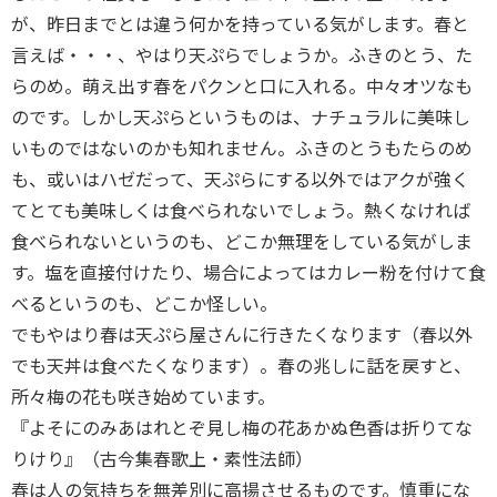
が、昨日までとは違う何かを持っている気がします。春と
言えば・・・、やはり天ぷらでしょうか。ふきのとう、た
らのめ。萌え出す春をパクンと口に入れる。中々オツなも
のです。しかし天ぷらというものは、ナチュラルに美味し
いものではないのかも知れません。ふきのとうもたらのめ
も、或いはハゼだって、天ぷらにする以外ではアクが強く
てとても美味しくは食べられないでしょう。熱くなければ
食べられないというのも、どこか無理をしている気がしま
す。塩を直接付けたり、場合によってはカレー粉を付けて食
べるというのも、どこか怪しい。
でもやはり春は天ぷら屋さんに行きたくなります（春以外
でも天丼は食べたくなります）。春の兆しに話を戻すと、
所々梅の花も咲き始めています。
『よそにのみあはれとぞ見し梅の花あかぬ色香は折りてな
りけり』（古今集春歌上・素性法師）
春は人の気持ちを無差別に高揚させるものです。慎重にな