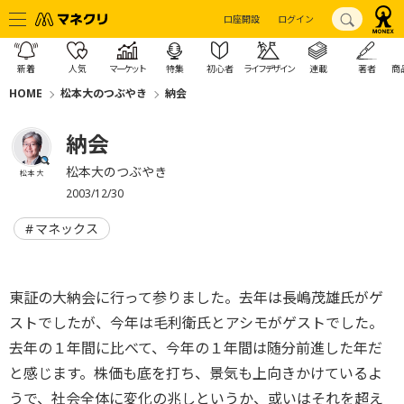
口座開設
ログイン
新着
人気
マーケット
特集
初心者
ライフデザイン
連載
著者
商
HOME
松本大のつぶやき
納会
納会
松本大のつぶやき
松本 大
2003/12/30
マネックス
東証の大納会に行って参りました。去年は長嶋茂雄氏がゲ
ストでしたが、今年は毛利衛氏とアシモがゲストでした。
去年の１年間に比べて、今年の１年間は随分前進した年だ
と感じます。株価も底を打ち、景気も上向きかけているよ
うで、社会全体に変化の兆しというか、或いはそれを超え