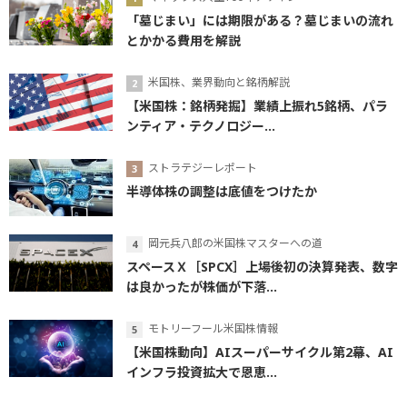
「墓じまい」には期限がある？墓じまいの流れ
とかかる費用を解説
米国株、業界動向と銘柄解説
【米国株：銘柄発掘】業績上振れ5銘柄、パラ
ンティア・テクノロジー...
ストラテジーレポート
半導体株の調整は底値をつけたか
岡元兵八郎の米国株マスターへの道
スペースＸ［SPCX］上場後初の決算発表、数字
は良かったが株価が下落...
モトリーフール米国株情報
【米国株動向】AIスーパーサイクル第2幕、AI
インフラ投資拡大で恩恵...