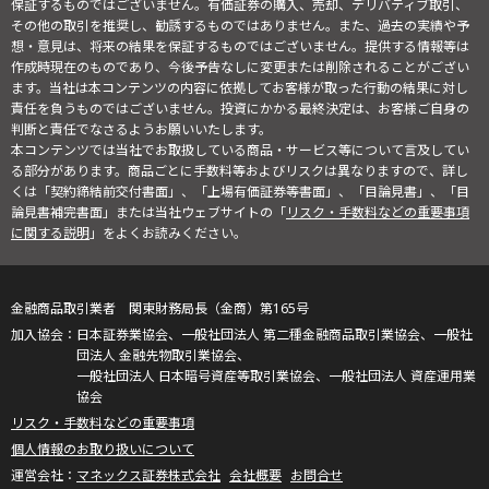
保証するものではございません。有価証券の購入、売却、デリバティブ取引、
その他の取引を推奨し、勧誘するものではありません。また、過去の実績や予
想・意見は、将来の結果を保証するものではございません。提供する情報等は
作成時現在のものであり、今後予告なしに変更または削除されることがござい
ます。当社は本コンテンツの内容に依拠してお客様が取った行動の結果に対し
責任を負うものではございません。投資にかかる最終決定は、お客様ご自身の
判断と責任でなさるようお願いいたします。
本コンテンツでは当社でお取扱している商品・サービス等について言及してい
る部分があります。商品ごとに手数料等およびリスクは異なりますので、詳し
くは「契約締結前交付書面」、「上場有価証券等書面」、「目論見書」、「目
論見書補完書面」または当社ウェブサイトの「
リスク・手数料などの重要事項
に関する説明
」をよくお読みください。
金融商品取引業者 関東財務局長（金商）第165号
日本証券業協会、一般社団法人 第二種金融商品取引業協会、一般社
団法人 金融先物取引業協会、
一般社団法人 日本暗号資産等取引業協会、一般社団法人 資産運用業
協会
リスク・手数料などの重要事項
個人情報のお取り扱いについて
マネックス証券株式会社
会社概要
お問合せ