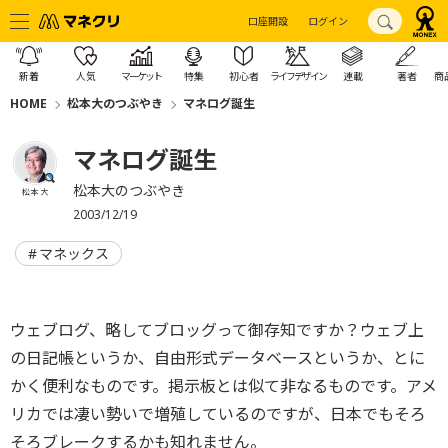
口座開設
ログイン
新着
人気
マーケット
特集
初心者
ライフデザイン
連載
著者
商
HOME
松本大のつぶやき
マネログ誕生
マネログ誕生
松本大のつぶやき
松本 大
2003/12/19
マネックス
ウェブログ、略してブロッグって御存知ですか？ウェブ上
の日記帳というか、自由形式データベースというか、とに
かく便利なものです。掲示板とは似て非なるものです。アメ
リカでは凄い勢いで増殖しているのですが、日本でもそろ
そろブレークするかも知れません。