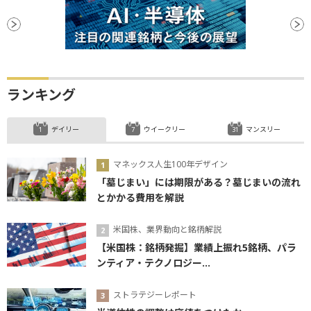
ランキング
デイリー
ウイークリー
マンスリー
マネックス人生100年デザイン
「墓じまい」には期限がある？墓じまいの流れ
とかかる費用を解説
米国株、業界動向と銘柄解説
【米国株：銘柄発掘】業績上振れ5銘柄、パラ
ンティア・テクノロジー...
ストラテジーレポート