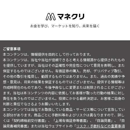
お金を学び、マーケットを知り、未来を描く
ご留意事項
本コンテンツは、情報提供を目的として行っております。
本コンテンツは、当社や当社が信頼できると考える情報源から提供されたもの
を提供していますが、当社はその正確性や完全性について意見を表明し、また
保証するものではございません。有価証券の購入、売却、デリバティブ取引、
その他の取引を推奨し、勧誘するものではありません。また、過去の実績や予
想・意見は、将来の結果を保証するものではございません。提供する情報等は
作成時現在のものであり、今後予告なしに変更または削除されることがござい
ます。当社は本コンテンツの内容に依拠してお客様が取った行動の結果に対し
責任を負うものではございません。投資にかかる最終決定は、お客様ご自身の
判断と責任でなさるようお願いいたします。
本コンテンツでは当社でお取扱している商品・サービス等について言及してい
る部分があります。商品ごとに手数料等およびリスクは異なりますので、詳し
くは「契約締結前交付書面」、「上場有価証券等書面」、「目論見書」、「目
論見書補完書面」または当社ウェブサイトの「
リスク・手数料などの重要事項