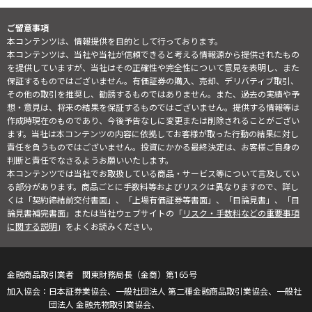
ご留意事項
本コンテンツは、情報提供を目的として行っております。
本コンテンツは、当社や当社が信頼できると考える情報源から提供されたもの
を提供していますが、当社はその正確性や完全性について意見を表明し、また
保証するものではございません。有価証券の購入、売却、デリバティブ取引、
その他の取引を推奨し、勧誘するものではありません。また、過去の実績や予
想・意見は、将来の結果を保証するものではございません。提供する情報等は
作成時現在のものであり、今後予告なしに変更または削除されることがござい
ます。当社は本コンテンツの内容に依拠してお客様が取った行動の結果に対し
責任を負うものではございません。投資にかかる最終決定は、お客様ご自身の
判断と責任でなさるようお願いいたします。
本コンテンツでは当社でお取扱している商品・サービス等について言及してい
る部分があります。商品ごとに手数料等およびリスクは異なりますので、詳し
くは「契約締結前交付書面」、「上場有価証券等書面」、「目論見書」、「目
論見書補完書面」または当社ウェブサイトの「
リスク・手数料などの重要事項
に関する説明
」をよくお読みください。
金融商品取引業者 関東財務局長（金商）第165号
日本証券業協会、一般社団法人 第二種金融商品取引業協会、一般社
団法人 金融先物取引業協会、