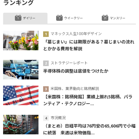
ランキング
デイリー
ウイークリー
マンスリー
マネックス人生100年デザイン
「墓じまい」には期限がある？墓じまいの流れ
とかかる費用を解説
ストラテジーレポート
半導体株の調整は底値をつけたか
米国株、業界動向と銘柄解説
【米国株：銘柄発掘】業績上振れ5銘柄、パラ
ンティア・テクノロジー...
市況概況
（まとめ）日経平均は76円安の65,606円で小幅
に続落 来週は米物価指...