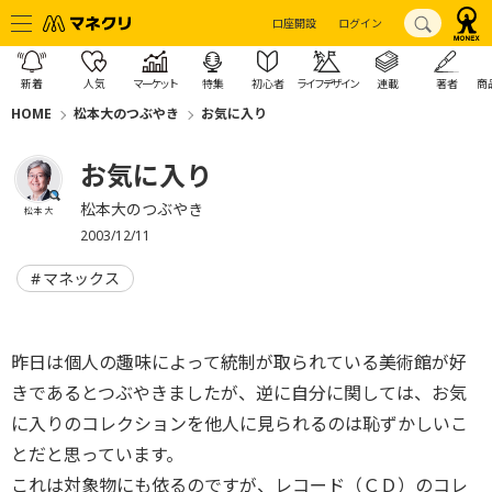
口座開設
ログイン
新着
人気
マーケット
特集
初心者
ライフデザイン
連載
著者
商
HOME
松本大のつぶやき
お気に入り
お気に入り
松本大のつぶやき
松本 大
2003/12/11
マネックス
昨日は個人の趣味によって統制が取られている美術館が好
きであるとつぶやきましたが、逆に自分に関しては、お気
に入りのコレクションを他人に見られるのは恥ずかしいこ
とだと思っています。
これは対象物にも依るのですが、レコード（ＣＤ）のコレ