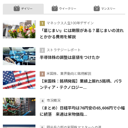
デイリー
ウイークリー
マンスリー
マネックス人生100年デザイン
「墓じまい」には期限がある？墓じまいの流れ
とかかる費用を解説
ストラテジーレポート
半導体株の調整は底値をつけたか
米国株、業界動向と銘柄解説
【米国株：銘柄発掘】業績上振れ5銘柄、パラ
ンティア・テクノロジー...
市況概況
（まとめ）日経平均は76円安の65,606円で小幅
に続落 来週は米物価指...
岡元兵八郎の米国株マスターへの道