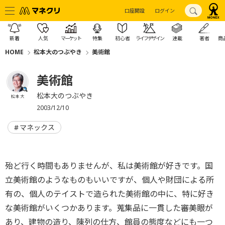
口座開設
ログイン
新着
人気
マーケット
特集
初心者
ライフデザイン
連載
著者
商
HOME
松本大のつぶやき
美術館
美術館
松本大のつぶやき
松本 大
2003/12/10
マネックス
殆ど行く時間もありませんが、私は美術館が好きです。国
立美術館のようなものもいいですが、個人や財団による所
有の、個人のテイストで造られた美術館の中に、特に好き
な美術館がいくつかあります。蒐集品に一貫した審美眼が
あり、建物の造り、陳列の仕方、館員の態度などにも一つ