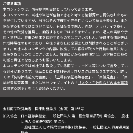
ご留意事項
本コンテンツは、情報提供を目的として行っております。
本コンテンツは、当社や当社が信頼できると考える情報源から提供されたもの
を提供していますが、当社はその正確性や完全性について意見を表明し、また
保証するものではございません。有価証券の購入、売却、デリバティブ取引、
その他の取引を推奨し、勧誘するものではありません。また、過去の実績や予
想・意見は、将来の結果を保証するものではございません。提供する情報等は
作成時現在のものであり、今後予告なしに変更または削除されることがござい
ます。当社は本コンテンツの内容に依拠してお客様が取った行動の結果に対し
責任を負うものではございません。投資にかかる最終決定は、お客様ご自身の
判断と責任でなさるようお願いいたします。
本コンテンツでは当社でお取扱している商品・サービス等について言及してい
る部分があります。商品ごとに手数料等およびリスクは異なりますので、詳し
くは「契約締結前交付書面」、「上場有価証券等書面」、「目論見書」、「目
論見書補完書面」または当社ウェブサイトの「
リスク・手数料などの重要事項
に関する説明
」をよくお読みください。
金融商品取引業者 関東財務局長（金商）第165号
日本証券業協会、一般社団法人 第二種金融商品取引業協会、一般社
団法人 金融先物取引業協会、
一般社団法人 日本暗号資産等取引業協会、一般社団法人 資産運用業
協会