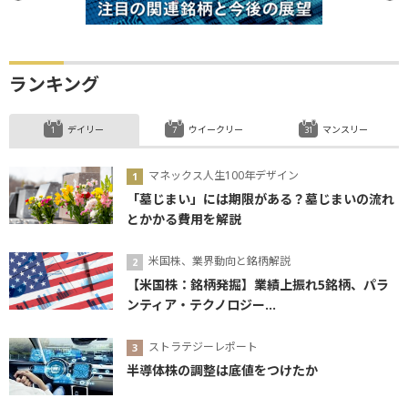
ランキング
デイリー
ウイークリー
マンスリー
マネックス人生100年デザイン
「墓じまい」には期限がある？墓じまいの流れ
とかかる費用を解説
米国株、業界動向と銘柄解説
【米国株：銘柄発掘】業績上振れ5銘柄、パラ
ンティア・テクノロジー...
ストラテジーレポート
半導体株の調整は底値をつけたか