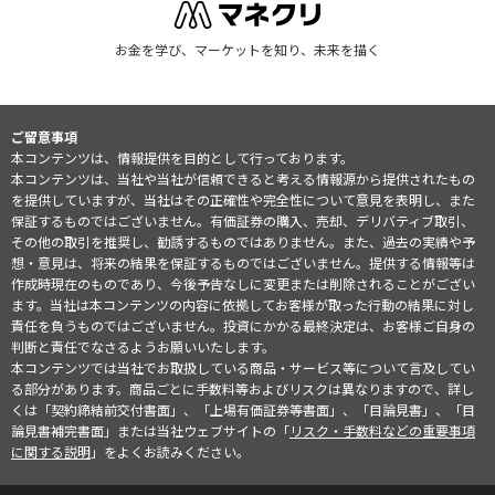
お金を学び、マーケットを知り、未来を描く
ご留意事項
本コンテンツは、情報提供を目的として行っております。
本コンテンツは、当社や当社が信頼できると考える情報源から提供されたもの
を提供していますが、当社はその正確性や完全性について意見を表明し、また
保証するものではございません。有価証券の購入、売却、デリバティブ取引、
その他の取引を推奨し、勧誘するものではありません。また、過去の実績や予
想・意見は、将来の結果を保証するものではございません。提供する情報等は
作成時現在のものであり、今後予告なしに変更または削除されることがござい
ます。当社は本コンテンツの内容に依拠してお客様が取った行動の結果に対し
責任を負うものではございません。投資にかかる最終決定は、お客様ご自身の
判断と責任でなさるようお願いいたします。
本コンテンツでは当社でお取扱している商品・サービス等について言及してい
る部分があります。商品ごとに手数料等およびリスクは異なりますので、詳し
くは「契約締結前交付書面」、「上場有価証券等書面」、「目論見書」、「目
論見書補完書面」または当社ウェブサイトの「
リスク・手数料などの重要事項
に関する説明
」をよくお読みください。