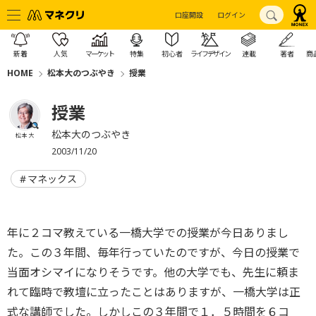
口座開設
ログイン
新着
人気
マーケット
特集
初心者
ライフデザイン
連載
著者
商
HOME
松本大のつぶやき
授業
授業
松本大のつぶやき
松本 大
2003/11/20
マネックス
年に２コマ教えている一橋大学での授業が今日ありまし
た。この３年間、毎年行っていたのですが、今日の授業で
当面オシマイになりそうです。他の大学でも、先生に頼ま
れて臨時で教壇に立ったことはありますが、一橋大学は正
式な講師でした。しかしこの３年間で１．５時間を６コ