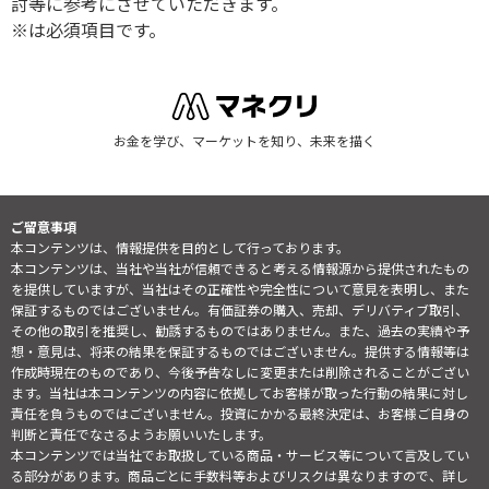
討等に参考にさせていただきます。
※は必須項目です。
お金を学び、マーケットを知り、未来を描く
ご留意事項
本コンテンツは、情報提供を目的として行っております。
本コンテンツは、当社や当社が信頼できると考える情報源から提供されたもの
を提供していますが、当社はその正確性や完全性について意見を表明し、また
保証するものではございません。有価証券の購入、売却、デリバティブ取引、
その他の取引を推奨し、勧誘するものではありません。また、過去の実績や予
想・意見は、将来の結果を保証するものではございません。提供する情報等は
作成時現在のものであり、今後予告なしに変更または削除されることがござい
ます。当社は本コンテンツの内容に依拠してお客様が取った行動の結果に対し
責任を負うものではございません。投資にかかる最終決定は、お客様ご自身の
判断と責任でなさるようお願いいたします。
本コンテンツでは当社でお取扱している商品・サービス等について言及してい
る部分があります。商品ごとに手数料等およびリスクは異なりますので、詳し