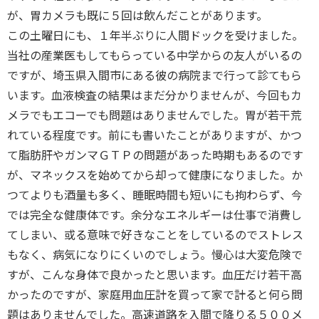
が、胃カメラも既に５回は飲んだことがあります。
この土曜日にも、１年半ぶりに人間ドックを受けました。
当社の産業医もしてもらっている中学からの友人がいるの
ですが、埼玉県入間市にある彼の病院まで行って診てもら
います。血液検査の結果はまだ分かりませんが、今回もカ
メラでもエコーでも問題はありませんでした。胃が若干荒
れている程度です。前にも書いたことがありますが、かつ
て脂肪肝やガンマＧＴＰの問題があった時期もあるのです
が、マネックスを始めてから却って健康になりました。か
つてよりも酒量も多く、睡眠時間も短いにも拘わらず、今
では完全な健康体です。余分なエネルギーは仕事で消費し
てしまい、或る意味で好きなことをしているのでストレス
もなく、病気になりにくいのでしょう。慢心は大変危険で
すが、こんな身体で良かったと思います。血圧だけ若干高
かったのですが、家庭用血圧計を買って家で計ると何ら問
題はありませんでした。高速道路を入間で降りる５００メ