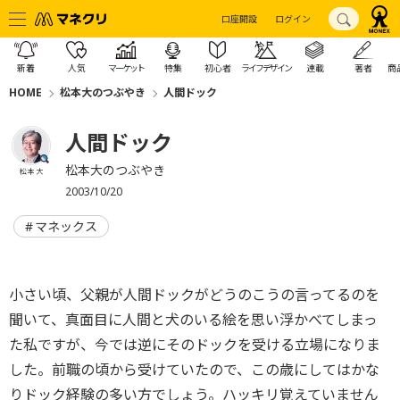
口座開設
ログイン
新着
人気
マーケット
特集
初心者
ライフデザイン
連載
著者
商
HOME
松本大のつぶやき
人間ドック
人間ドック
松本大のつぶやき
松本 大
2003/10/20
マネックス
小さい頃、父親が人間ドックがどうのこうの言ってるのを
聞いて、真面目に人間と犬のいる絵を思い浮かべてしまっ
た私ですが、今では逆にそのドックを受ける立場になりま
した。前職の頃から受けていたので、この歳にしてはかな
りドック経験の多い方でしょう。ハッキリ覚えていません